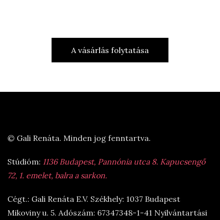
A vásárlás folytatása
© Gali Renáta. Minden jog fenntartva.
Stúdióm:
1136 Budapest, Pannónia utca 8. Kapucsengő
72, 1. emelet, balra a sarkon.
Cégt.: Gali Renáta E.V. Székhely: 1037 Budapest
Mikoviny u. 5. Adószám: 67347348-1-41 Nyilvántartási