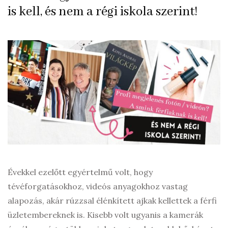
is kell, és nem a régi iskola szerint!
Évekkel ezelőtt egyértelmű volt, hogy
tévéforgatásokhoz, videós anyagokhoz vastag
alapozás, akár rúzzsal élénkített ajkak kellettek a férfi
üzletembereknek is. Kisebb volt ugyanis a kamerák