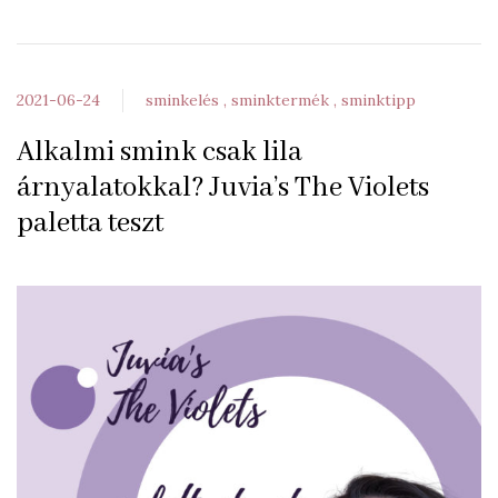
2021-06-24
sminkelés
sminktermék
sminktipp
Alkalmi smink csak lila
árnyalatokkal? Juvia’s The Violets
paletta teszt