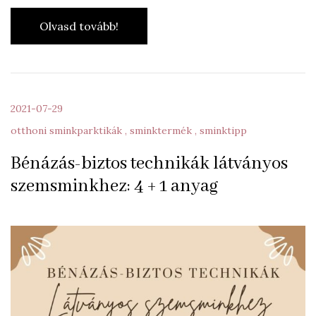
Olvasd tovább!
2021-07-29
otthoni sminkparktikák
sminktermék
sminktipp
Bénázás-biztos technikák látványos
szemsminkhez: 4 + 1 anyag