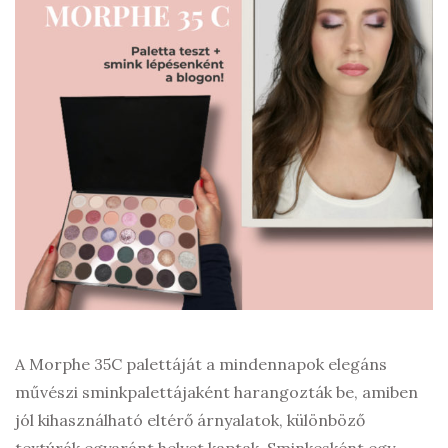
A Morphe 35C palettáját a mindennapok elegáns
művészi sminkpalettájaként harangozták be, amiben
jól kihasználható eltérő árnyalatok, különböző
textúrák egyaránt helyet kaptak. Sminkesként egy