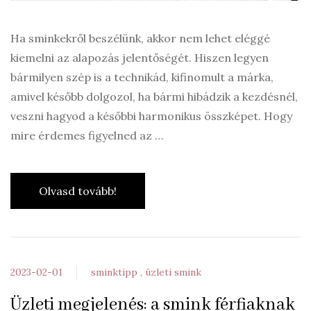
Ha sminkekről beszélünk, akkor nem lehet eléggé
kiemelni az alapozás jelentőségét. Hiszen legyen
bármilyen szép is a technikád, kifinomult a márka,
amivel később dolgozol, ha bármi hibádzik a kezdésnél,
veszni hagyod a későbbi harmonikus összképet. Hogy
mire érdemes figyelned az …
Olvasd tovább!
2023-02-01
sminktipp
üzleti smink
Üzleti megjelenés: a smink férfiaknak