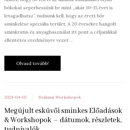
bókokat seperhessünk be mint „akár 10-15 évet is
letagadhatsz”, tudnunk kell, hogy az érett bőr
sminkelése speciális terület. A 20 évesekre hangolt
sminkrutin és anyaghasználat itt pont a céljainkkal
ellentétes eredményre vezet …
Olvasd tovább!
2023-04-02
Szakmai Workshopok
Megújult esküvői sminkes Előadások
& Workshopok – dátumok, részletek,
tudnivalók