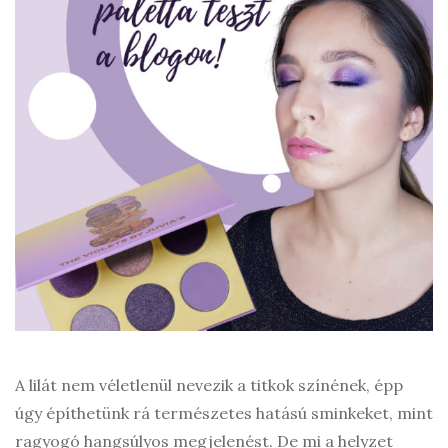
A lilát nem véletlenül nevezik a titkok színének, épp
úgy építhetünk rá természetes hatású sminkeket, mint
ragyogó hangsúlyos megjelenést. De mi a helyzet