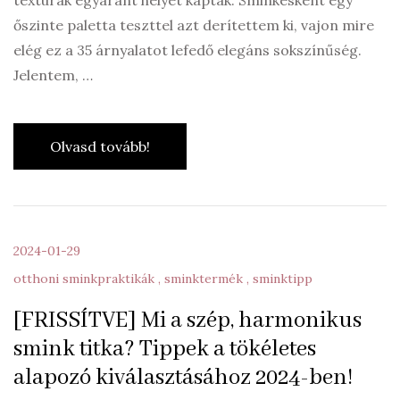
őszinte paletta teszttel azt derítettem ki, vajon mire
elég ez a 35 árnyalatot lefedő elegáns sokszínűség.
Jelentem, …
Olvasd tovább!
2024-01-29
otthoni sminkpraktikák
sminktermék
sminktipp
[FRISSÍTVE] Mi a szép, harmonikus
smink titka? Tippek a tökéletes
alapozó kiválasztásához 2024-ben!