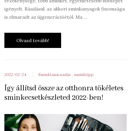
érzékenysége, több sminket, egyenletesebb bőrképet
igényelt. Ráadásul, az akkori sminkanyagok finomsága
is elmaradt az újgenerációétól. Ma …
Olvasd tovább!
2022-02-24
Sminktanácsadás
sminktipp
Így állítsd össze az otthonra tökéletes
sminkecsetkészleted 2022-ben!