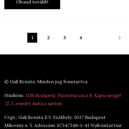
Olvasd tovább!
1
2
3
4
© Gali Renáta. Minden jog fenntartva.
Stúdióm:
1136 Budapest, Pannónia utca 8. Kapucsengő
72, 1. emelet, balra a sarkon.
Cégt.: Gali Renáta E.V. Székhely: 1037 Budapest
Mikoviny u. 5. Adószám: 67347348-1-41 Nyilvántartási