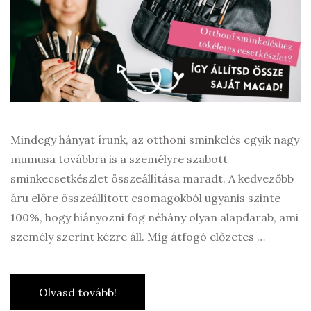
Mindegy hányat írunk, az otthoni sminkelés egyik nagy
mumusa továbbra is a személyre szabott
sminkecsetkészlet összeállítása maradt. A kedvezőbb
áru előre összeállított csomagokból ugyanis szinte
100%, hogy hiányozni fog néhány olyan alapdarab, ami
személy szerint kézre áll. Míg átfogó előzetes …
Olvasd tovább!