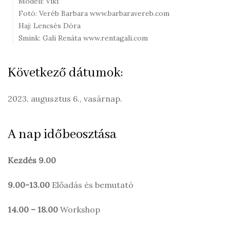
Modell: Viki
Fotó: Veréb Barbara www.barbaravereb.com
Haj: Lencsés Dóra
Smink: Gali Renáta www.rentagali.com
Következő dátumok:
2023. augusztus 6., vasárnap.
A nap időbeosztása
Kezdés
9.00
9.00-13.00
Előadás és bemutató
14.00 – 18.00
Workshop