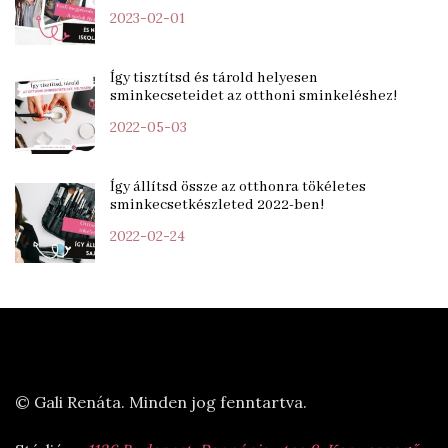
2023-02-01
Így tisztítsd és tárold helyesen
sminkecseteidet az otthoni sminkeléshez!
2022-05-03
Így állítsd össze az otthonra tökéletes
sminkecsetkészleted 2022-ben!
2022-02-24
© Gali Renáta. Minden jog fenntartva.