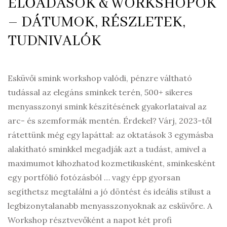
ELŐADÁSOK & WORKSHOPOK
– DÁTUMOK, RÉSZLETEK,
TUDNIVALÓK
Esküvői smink workshop valódi, pénzre váltható
tudással az elegáns sminkek terén, 500+ sikeres
menyasszonyi smink készítésének gyakorlataival az
arc- és szemformák mentén. Érdekel? Várj, 2023-től
rátettünk még egy lapáttal: az oktatások 3 egymásba
alakítható sminkkel megadják azt a tudást, amivel a
maximumot kihozhatod kozmetikusként, sminkesként
egy portfólió fotózásból … vagy épp gyorsan
segíthetsz megtalálni a jó döntést és ideális stílust a
legbizonytalanabb menyasszonyoknak az esküvőre. A
Workshop résztvevőként a napot két profi