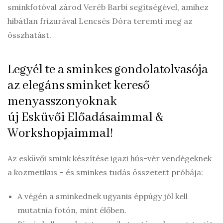
sminkfotóval zárod Veréb Barbi segítségével, amihez
hibátlan frizurával Lencsés Dóra teremti meg az
összhatást.
Legyél te a sminkes gondolatolvasója
az elegáns sminket kereső
menyasszonyoknak
új Esküvői Előadásaimmal &
Workshopjaimmal!
Az esküvői smink készítése igazi hús-vér vendégeknek
a kozmetikus – és sminkes tudás összetett próbája:
A végén a sminkednek ugyanis éppúgy jól kell
mutatnia fotón, mint élőben.