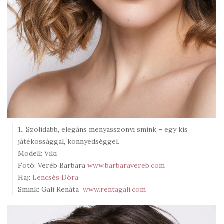
1., Szolidabb, elegáns menyasszonyi smink – egy kis
játékossággal, könnyedséggel.
Modell: Viki
Fotó: Veréb Barbara
www.barbaravereb.com
Haj:
Lencsés Dóra
Smink: Gali Renáta
www.rentagali.com