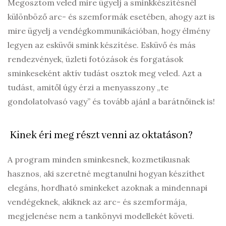
Megosztom veled mire ügyelj a sminkkészítésnél
különböző arc- és szemformák esetében, ahogy azt is
mire ügyelj a vendégkommunikációban, hogy élmény
legyen az esküvői smink készítése. Esküvő és más
rendezvények, üzleti fotózások és forgatások
sminkeseként aktív tudást osztok meg veled. Azt a
tudást, amitől úgy érzi a menyasszony „te
gondolatolvasó vagy” és tovább ajánl a barátnőinek is!
Kinek éri meg részt venni az oktatáson?
A program minden sminkesnek, kozmetikusnak
hasznos, aki szeretné megtanulni hogyan készíthet
elegáns, hordható sminkeket azoknak a mindennapi
vendégeknek, akiknek az arc- és szemformája,
megjelenése nem a tankönyvi modellekét követi.