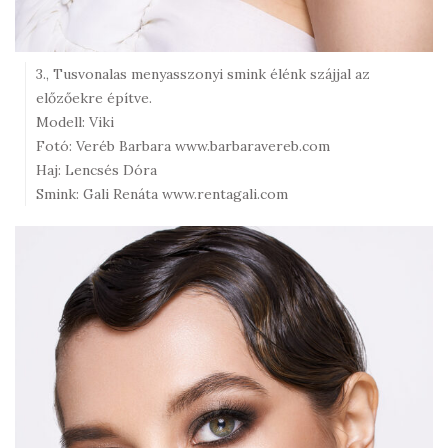
3., Tusvonalas menyasszonyi smink élénk szájjal az
előzőekre építve.
Modell: Viki
Fotó: Veréb Barbara www.barbaravereb.com
Haj: Lencsés Dóra
Smink: Gali Renáta www.rentagali.com