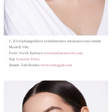
2., Középhangsúlyos színátmentes menyasszonyi smink.
Modell: Viki
Fotó: Veréb Barbara
www.barbaravereb.com
Haj:
Lencsés Dóra
Smink: Gali Renáta
www.rentagali.com