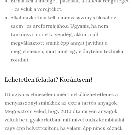
Bírnia kell a meleget, puszikat, a táncok rengetegét
– és velük a verejtéket.
Alkalmazkodnia kell a menyasszony stílusához,
szem- és arcformájához. Ugyanis, ha nem
tankönyvi modell a vendég, akkor a jól
megválasztott smink épp annyit javíthat a
megjelenésen, mint amit egy előnytelen technika
ronthat.
Lehetetlen feladat? Korántsem!
Itt ugyanis elmesélem miért nélkülözhetetlenek a
menyasszonyi sminkhez az extra tartós anyagok.
Megosztom veled, hogy 2010 óta milyen anyagok
váltak be a gyakorlatban, mit mivel tudsz kombinálni
vagy épp helyettesíteni, ha valami épp nincs kéznél.