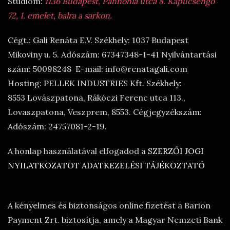
Stúdióm:
1136 Budapest, Pannónia utca 8. Kapucsengő
72, 1. emelet, balra a sarkon.
Cégt.: Gali Renáta E.V. Székhely: 1037 Budapest
Mikoviny u. 5. Adószám: 67347348-1-41 Nyilvántartási
szám: 50098248 E-mail: info@renatagali.com
Hosting: PELLEK INDUSTRIES Kft. Székhely:
8553 Lovászpatona, Rákóczi Ferenc utca 113.,
Lovaszpatona, Veszprem, 8553. Cégjegyzékszám:
Adószám: 24757081-2-19.
A honlap használatával elfogadod a
SZERZŐI JOGI
NYILATKOZATOT
ADATKEZELÉSI TÁJÉKOZTATÓ
A kényelmes és biztonságos online fizetést a Barion
Payment Zrt. biztosítja, amely a Magyar Nemzeti Bank