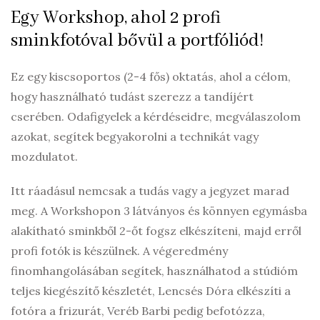
Egy Workshop, ahol 2 profi
sminkfotóval bővül a portfóliód!
Ez egy kiscsoportos (2-4 fős) oktatás, ahol a célom,
hogy használható tudást szerezz a tandíjért
cserében. Odafigyelek a kérdéseidre, megválaszolom
azokat, segítek begyakorolni a technikát vagy
mozdulatot.
Itt ráadásul nemcsak a tudás vagy a jegyzet marad
meg. A Workshopon 3 látványos és könnyen egymásba
alakítható sminkből 2-őt fogsz elkészíteni, majd erről
profi fotók is készülnek. A végeredmény
finomhangolásában segítek, használhatod a stúdióm
teljes kiegészítő készletét, Lencsés Dóra elkészíti a
fotóra a frizurát, Veréb Barbi pedig befotózza,