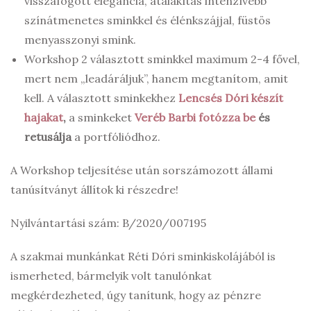
visszafogott elegancia, átalakítás intenzívebb
színátmenetes sminkkel és élénkszájjal, füstös
menyasszonyi smink.
Workshop 2 választott sminkkel maximum 2-4 fővel,
mert nem „leadáráljuk”, hanem megtanítom, amit
kell. A választott sminkekhez
Lencsés Dóri készít
hajakat
,
a sminkeket
Veréb Barbi fotózza be
és
retusálja
a portfóliódhoz.
A Workshop teljesítése után sorszámozott állami
tanúsítványt állítok ki részedre!
Nyilvántartási szám: B/2020/007195
A szakmai munkánkat Réti Dóri sminkiskolájából is
ismerheted, bármelyik volt tanulónkat
megkérdezheted, úgy tanítunk, hogy az pénzre