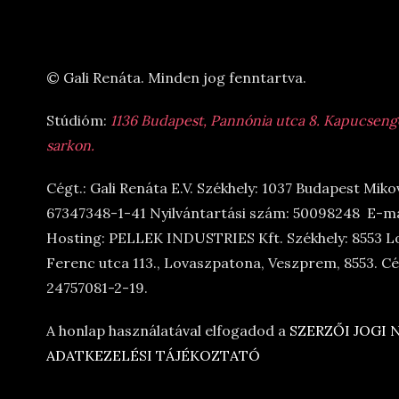
© Gali Renáta. Minden jog fenntartva.
Stúdióm:
1136 Budapest, Pannónia utca 8. Kapucsengő 
sarkon.
Cégt.: Gali Renáta E.V. Székhely: 1037 Budapest Miko
67347348-1-41 Nyilvántartási szám: 50098248 E-ma
Hosting: PELLEK INDUSTRIES Kft. Székhely: 8553 L
Ferenc utca 113., Lovaszpatona, Veszprem, 8553. 
24757081-2-19.
A honlap használatával elfogadod a
SZERZŐI JOGI
ADATKEZELÉSI TÁJÉKOZTATÓ