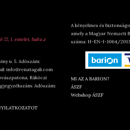
A kényelmes és biztonságos
amely a Magyar Nemzeti Ba
72, 1. emelet, balra a
száma: H-EN-I-1064/2013.
viny u. 5. Adószám:
il: info@renatagali.com
ovászpatona, Rákóczi
MI AZ A BARION?
Cégjegyzékszám: Adószám:
ÁSZF
Webshop ÁSZF
 NYILATKOZATOT