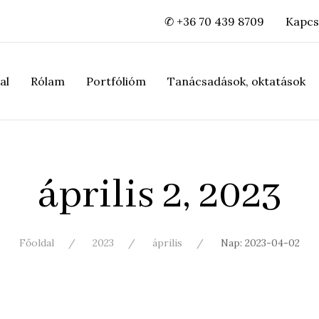
✆ +36 70 439 8709
Kapcs
al
Rólam
Portfólióm
Tanácsadások, oktatások
április 2, 2023
Főoldal
2023
április
Nap: 2023-04-02