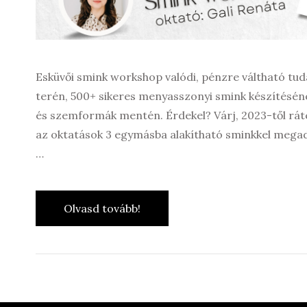
Esküvői smink workshop valódi, pénzre váltható tud
terén, 500+ sikeres menyasszonyi smink készítéséne
és szemformák mentén. Érdekel? Várj, 2023-től rát
az oktatások 3 egymásba alakítható sminkkel megadj
…
Olvasd tovább!