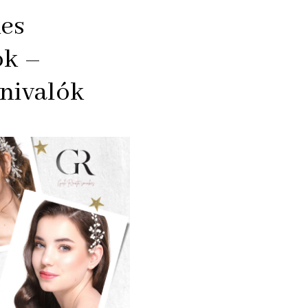
es
ok –
dnivalók