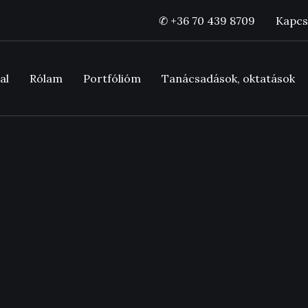
✆ +36 70 439 8709
Kapcs
al
Rólam
Portfólióm
Tanácsadások, oktatások