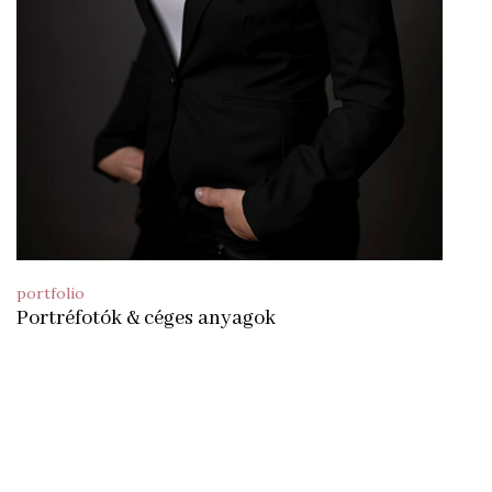
portfolio
Portréfotók & céges anyagok