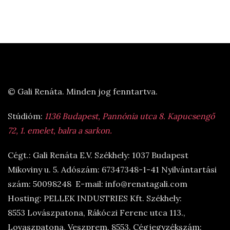
© Gali Renáta. Minden jog fenntartva.
Stúdióm:
1136 Budapest, Pannónia utca 8. Kapucsengő
72, 1. emelet, balra a sarkon.
Cégt.: Gali Renáta E.V. Székhely: 1037 Budapest
Mikoviny u. 5. Adószám: 67347348-1-41 Nyilvántartási
szám: 50098248 E-mail: info@renatagali.com
Hosting: PELLEK INDUSTRIES Kft. Székhely:
8553 Lovászpatona, Rákóczi Ferenc utca 113.,
Lovaszpatona, Veszprem, 8553. Cégjegyzékszám: