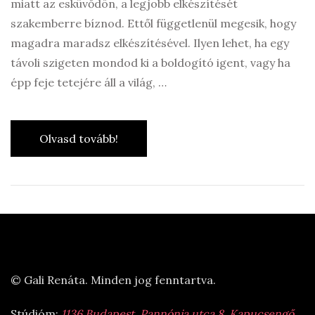
miatt az esküvődön, a legjobb elkészítését
szakemberre bíznod. Ettől függetlenül megesik, hogy
magadra maradsz elkészítésével. Ilyen lehet, ha egy
távoli szigeten mondod ki a boldogító igent, vagy ha
épp feje tetejére áll a világ, …
Olvasd tovább!
© Gali Renáta. Minden jog fenntartva.
Stúdióm:
1136 Budapest, Pannónia utca 8. Kapucsengő