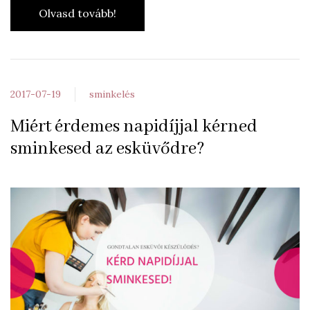
Olvasd tovább!
2017-07-19
sminkelés
Miért érdemes napidíjjal kérned
sminkesed az esküvődre?