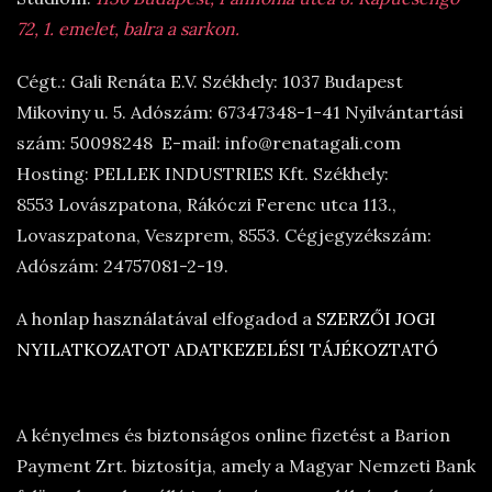
72, 1. emelet, balra a sarkon.
Cégt.: Gali Renáta E.V. Székhely: 1037 Budapest
Mikoviny u. 5. Adószám: 67347348-1-41 Nyilvántartási
szám: 50098248 E-mail: info@renatagali.com
Hosting: PELLEK INDUSTRIES Kft. Székhely:
8553 Lovászpatona, Rákóczi Ferenc utca 113.,
Lovaszpatona, Veszprem, 8553. Cégjegyzékszám:
Adószám: 24757081-2-19.
A honlap használatával elfogadod a
SZERZŐI JOGI
NYILATKOZATOT
ADATKEZELÉSI TÁJÉKOZTATÓ
A kényelmes és biztonságos online fizetést a Barion
Payment Zrt. biztosítja, amely a Magyar Nemzeti Bank