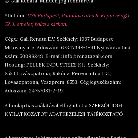
© Gali Renáta. Minden jog fenntartva.
Stúdióm:
1136 Budapest, Pannónia utca 8. Kapucsengő
72, 1. emelet, balra a sarkon.
Cégt.: Gali Renáta E.V. Székhely: 1037 Budapest
Mikoviny u. 5. Adószám: 67347348-1-41 Nyilvántartási
szám: 50098248 E-mail: info@renatagali.com
Hosting: PELLEK INDUSTRIES Kft. Székhely:
8553 Lovászpatona, Rákóczi Ferenc utca 113.,
Lovaszpatona, Veszprem, 8553. Cégjegyzékszám:
Adószám: 24757081-2-19.
A honlap használatával elfogadod a
SZERZŐI JOGI
NYILATKOZATOT
ADATKEZELÉSI TÁJÉKOZTATÓ