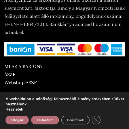
A kényelmes és biztonságos online fizetést a Barion
Payment Zrt. biztosítja, amely a Magyar Nemzeti Bank
felügyelete alatt álló intézmény, engedélyének száma:
H-EN-I-1064/2013. Bankkártya adataid hozzám nem
jutnak el.
MI AZ A BARION?
ÁSZF
Webshop ÁSZF
A weboldalon a minőségi felhasználói élmény érdekében sütiket
használunk.
Részletek
Close GDPR Cooki
Elfogad
Elutasítom
Beállítások