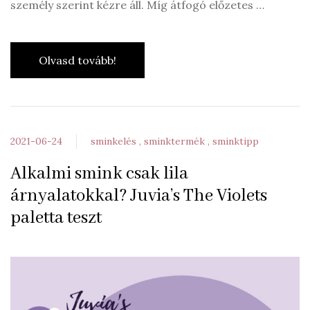
személy szerint kézre áll. Míg átfogó előzetes …
Olvasd tovább!
2021-06-24
sminkelés
sminktermék
sminktipp
Alkalmi smink csak lila
árnyalatokkal? Juvia’s The Violets
paletta teszt