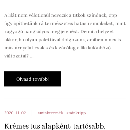
A lilát nem véletlenül nevezik a titkok színének, épp
úgy építhetünk rá természetes hatású sminkeket, mint
ragyogó hangsúlyos megjelenést. De mi a helyzet
akkor, ha olyan palettával dolgozunk, amiben nincs is
más árnyalat csakis és kizárólag a lila különböző
változatai? …
Olvasd tovább!
2020-11-02
sminktermék
sminktipp
Krémes tus alapként: tartósabb,