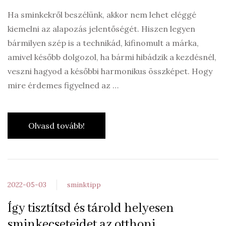
Ha sminkekről beszélünk, akkor nem lehet eléggé
kiemelni az alapozás jelentőségét. Hiszen legyen
bármilyen szép is a technikád, kifinomult a márka,
amivel később dolgozol, ha bármi hibádzik a kezdésnél,
veszni hagyod a későbbi harmonikus összképet. Hogy
mire érdemes figyelned az …
Olvasd tovább!
2022-05-03
sminktipp
Így tisztítsd és tárold helyesen
sminkecseteidet az otthoni