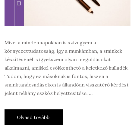
Mivel a mindennapokban is szívügyem a
környezettudatosság, így a munkámban, a sminkek
készítésénél is igyekszem olyan megoldásokat
alkalmazni, amikkel csökkenthető a keletkező hulladék.
Tudom, hogy ez másoknak is fontos, hiszen a
sminktanácsadásokon is állandóan visszatérő kérdést
jelent néhány eszköz helyettesítése. …
Olvasd tovább!