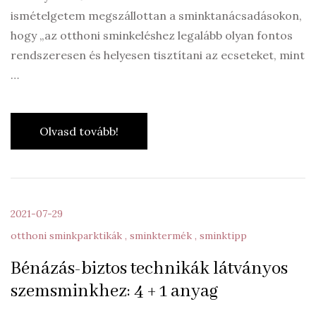
ismételgetem megszállottan a sminktanácsadásokon,
hogy „az otthoni sminkeléshez legalább olyan fontos
rendszeresen és helyesen tisztítani az ecseteket, mint
…
Olvasd tovább!
2021-07-29
otthoni sminkparktikák
sminktermék
sminktipp
Bénázás-biztos technikák látványos
szemsminkhez: 4 + 1 anyag