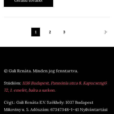
Olvasd tovább!
1
2
3
© Gali Renáta. Minden jog fenntartva.
Stúdióm:
1136 Budapest, Pannónia utca 8. Kapucsengő
72, 1. emelet, balra a sarkon.
Cégt.: Gali Renáta E.V. Székhely: 1037 Budapest
Mikoviny u. 5. Adószám: 67347348-1-41 Nyilvántartási