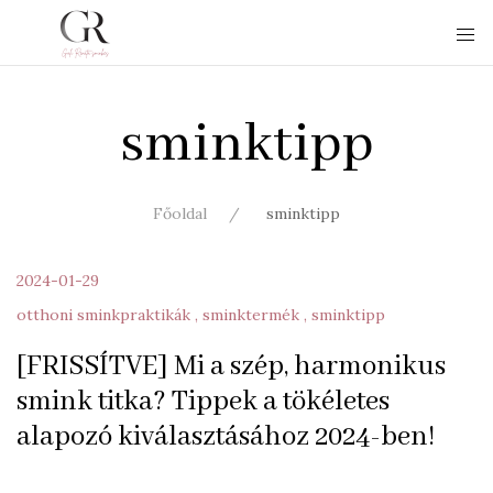
sminktipp
Főoldal
sminktipp
2024-01-29
otthoni sminkpraktikák
sminktermék
sminktipp
[FRISSÍTVE] Mi a szép, harmonikus
smink titka? Tippek a tökéletes
alapozó kiválasztásához 2024-ben!