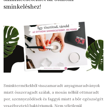
sminkeléshez!
Sminktermékekből visszamaradt anyagmaradványok
miatt összeragadt szálak, a mosás nélkül ottmaradt
por, szennyeződések és faggyú miatt a bőr egészségét
veszélyeztető baktériumok. Nem véletlenül