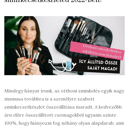
sminkecsetkészleted 2022-ben!
Mindegy hányat írunk, az otthoni sminkelés egyik nagy
mumusa továbbra is a személyre szabott
sminkecsetkészlet összeállítása maradt. A kedvezőbb
áru előre összeállított csomagokból ugyanis szinte
100%, hogy hiányozni fog néhány olyan alapdarab, ami