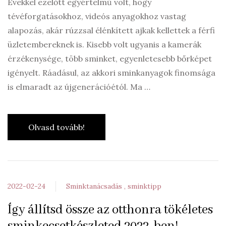
Évekkel ezelőtt egyértelmű volt, hogy
tévéforgatásokhoz, videós anyagokhoz vastag
alapozás, akár rúzzsal élénkített ajkak kellettek a férfi
üzletembereknek is. Kisebb volt ugyanis a kamerák
érzékenysége, több sminket, egyenletesebb bőrképet
igényelt. Ráadásul, az akkori sminkanyagok finomsága
is elmaradt az újgenerációétól. Ma …
Olvasd tovább!
2022-02-24
Sminktanácsadás
sminktipp
Így állítsd össze az otthonra tökéletes