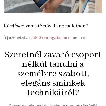
Kérdésed van a témával kapcsolatban?
Írj üzenetet az
info@rentagali.com
címemre!
Szeretnél zavaró csoport
nélkül tanulni a
személyre szabott,
elegáns sminkek
technikáiról?
Egyéni sminktanácsadásaimon pont ez történik!