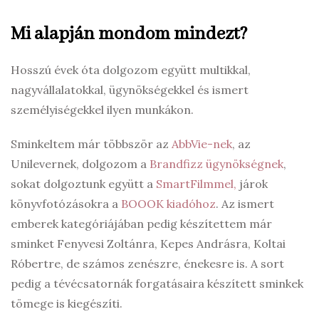
Mi alapján mondom mindezt?
Hosszú évek óta dolgozom együtt multikkal,
nagyvállalatokkal, ügynökségekkel és ismert
személyiségekkel ilyen munkákon.
Sminkeltem már többször az
AbbVie-nek
, az
Unilevernek, dolgozom a
Brandfizz ügynökségnek
,
sokat dolgoztunk együtt a
SmartFilmmel,
járok
könyvfotózásokra a
BOOOK kiadóhoz
. Az ismert
emberek kategóriájában pedig készítettem már
sminket Fenyvesi Zoltánra, Kepes Andrásra, Koltai
Róbertre, de számos zenészre, énekesre is. A sort
pedig a tévécsatornák forgatásaira készített sminkek
tömege is kiegészíti.