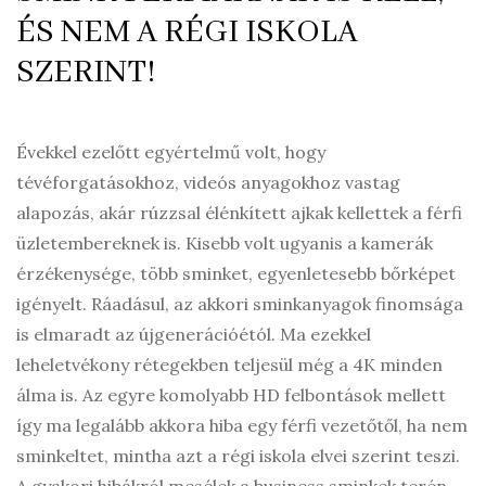
ÉS NEM A RÉGI ISKOLA
SZERINT!
Évekkel ezelőtt egyértelmű volt, hogy
tévéforgatásokhoz, videós anyagokhoz vastag
alapozás, akár rúzzsal élénkített ajkak kellettek a férfi
üzletembereknek is. Kisebb volt ugyanis a kamerák
érzékenysége, több sminket, egyenletesebb bőrképet
igényelt. Ráadásul, az akkori sminkanyagok finomsága
is elmaradt az újgenerációétól. Ma ezekkel
leheletvékony rétegekben teljesül még a 4K minden
álma is. Az egyre komolyabb HD felbontások mellett
így ma legalább akkora hiba egy férfi vezetőtől, ha nem
sminkeltet, mintha azt a régi iskola elvei szerint teszi.
A gyakori hibákról mesélek a business sminkek terén,