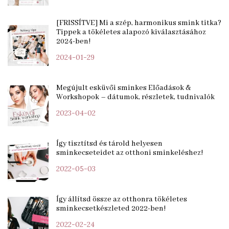
[FRISSÍTVE] Mi a szép, harmonikus smink titka?
Tippek a tökéletes alapozó kiválasztásához
2024-ben!
2024-01-29
Megújult esküvői sminkes Előadások &
Workshopok – dátumok, részletek, tudnivalók
2023-04-02
Így tisztítsd és tárold helyesen
sminkecseteidet az otthoni sminkeléshez!
2022-05-03
Így állítsd össze az otthonra tökéletes
sminkecsetkészleted 2022-ben!
2022-02-24