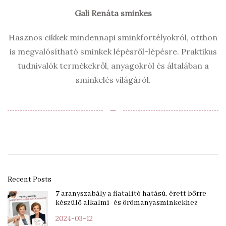
Gali Renáta sminkes
Hasznos cikkek mindennapi sminkfortélyokról, otthon
is megvalósítható sminkek lépésről-lépésre. Praktikus
tudnivalók termékekről, anyagokról és általában a
sminkelés világáról.
‒
Recent Posts
7 aranyszabály a fiatalító hatású, érett bőrre
készülő alkalmi- és örömanyasminkekhez
2024-03-12