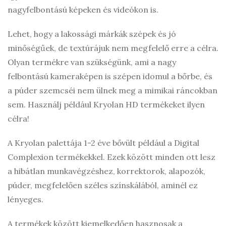
nagyfelbontású képeken és videókon is.
Lehet, hogy a lakossági márkák szépek és jó
minőségűek, de textúrájuk nem megfelelő erre a célra.
Olyan termékre van szükségünk, ami a nagy
felbontású kameraképen is szépen idomul a bőrbe, és
a púder szemcséi nem ülnek meg a mimikai ráncokban
sem. Használj például Kryolan HD termékeket ilyen
célra!
A Kryolan palettája 1-2 éve bővült például a Digital
Complexion termékekkel. Ezek között minden ott lesz
a hibátlan munkavégzéshez, korrektorok, alapozók,
púder, megfelelően széles színskálából, aminél ez
lényeges.
A termékek között kiemelkedően hasznosak a