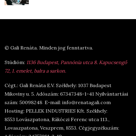
© Gali Renáta. Minden jog fenntartva.
Stúdióm:
1136 Budapest, Pannónia utca 8. Kapucsengő
72, 1. emelet, balra a sarkon.
Cégt.: Gali Renáta E.V. Székhely: 1037 Budapest
Mikoviny u. 5. Adószám: 67347348-1-41 Nyilvántartási
szám: 50098248 E-mail: info@renatagali.com
Hosting: PELLEK INDUSTRIES Kft. Székhely:
8553 Lovászpatona, Rákóczi Ferenc utca 113.,
Lovaszpatona, Veszprem, 8553. Cégjegyzékszám: