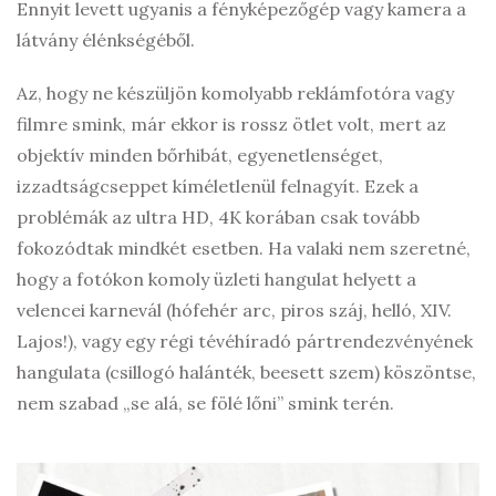
Ennyit levett ugyanis a fényképezőgép vagy kamera a
látvány élénkségéből.
Az, hogy ne készüljön komolyabb reklámfotóra vagy
filmre smink, már ekkor is rossz ötlet volt, mert az
objektív minden bőrhibát, egyenetlenséget,
izzadtságcseppet kíméletlenül felnagyít. Ezek a
problémák az ultra HD, 4K korában csak tovább
fokozódtak mindkét esetben. Ha valaki nem szeretné,
hogy a fotókon komoly üzleti hangulat helyett a
velencei karnevál (hófehér arc, piros száj, helló, XIV.
Lajos!), vagy egy régi tévéhíradó pártrendezvényének
hangulata (csillogó halánték, beesett szem) köszöntse,
nem szabad „se alá, se fölé lőni” smink terén.