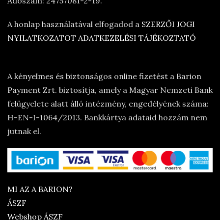
Adószám: 24757081-2-19.
A honlap használatával elfogadod a
SZERZŐI JOGI
NYILATKOZATOT
ADATKEZELÉSI TÁJÉKOZTATÓ
A kényelmes és biztonságos online fizetést a Barion
Payment Zrt. biztosítja, amely a Magyar Nemzeti Bank
felügyelete alatt álló intézmény, engedélyének száma:
H-EN-I-1064/2013. Bankkártya adataid hozzám nem
jutnak el.
MI AZ A BARION?
ÁSZF
Webshop ÁSZF