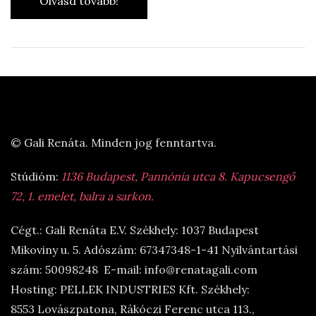
Olvasd tovább!
© Gali Renáta. Minden jog fenntartva.
Stúdióm:
1136 Budapest, Pannónia utca 8. Kapucsengő
72, 1. emelet, balra a sarkon.
Cégt.: Gali Renáta E.V. Székhely: 1037 Budapest
Mikoviny u. 5. Adószám: 67347348-1-41 Nyilvántartási
szám: 50098248 E-mail: info@renatagali.com
Hosting: PELLEK INDUSTRIES Kft. Székhely:
8553 Lovászpatona, Rákóczi Ferenc utca 113.,