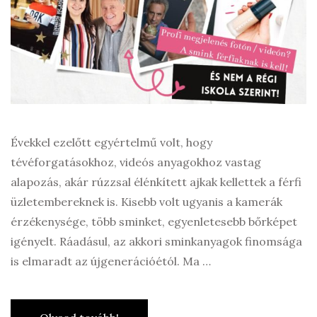
Évekkel ezelőtt egyértelmű volt, hogy
tévéforgatásokhoz, videós anyagokhoz vastag
alapozás, akár rúzzsal élénkített ajkak kellettek a férfi
üzletembereknek is. Kisebb volt ugyanis a kamerák
érzékenysége, több sminket, egyenletesebb bőrképet
igényelt. Ráadásul, az akkori sminkanyagok finomsága
is elmaradt az újgenerációétól. Ma …