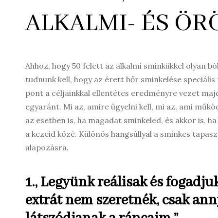
ALKALMI- ÉS Ö
Ahhoz, hogy 50 felett az alkalmi sminkükkel olyan b
tudnunk kell, hogy az érett bőr sminkelése speciális
pont a céljainkkal ellentétes eredményre vezet majd
egyaránt. Mi az, amire ügyelni kell, mi az, ami működ
az esetben is, ha magadat sminkeled, és akkor is, 
a kezeid közé. Különös hangsúllyal a sminkes tapaszt
alapozásra.
1., Legyünk reálisak és fogadjuk
extrát nem szeretnék, csak ann