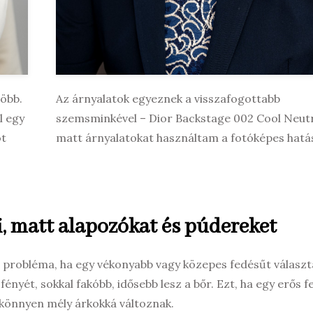
több.
Az árnyalatok egyeznek a visszafogottabb
l egy
szemsminkével – Dior Backstage 002 Cool Neutr
ót
matt árnyalatokat használtam a fotóképes hatá
ű, matt alapozókat és púdereket
 probléma, ha egy vékonyabb vagy közepes fedésűt választ
nyét, sokkal fakóbb, idősebb lesz a bőr. Ezt, ha egy erős 
 könnyen mély árkokká változnak.