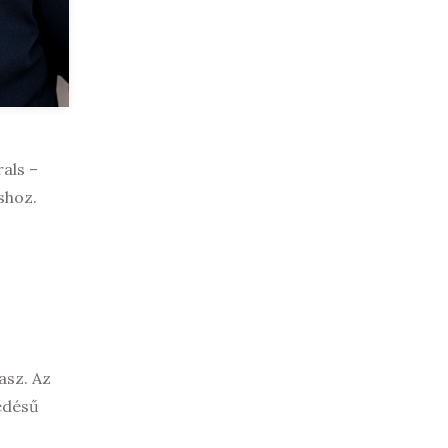
als –
shoz.
asz. Az
fedésű