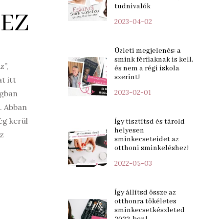
tudnivalók
EZ
2023-04-02
Üzleti megjelenés: a
smink férfiaknak is kell,
z”,
és nem a régi iskola
szerint!
t itt
2023-02-01
ágban
l. Abban
ég kerül
Így tisztítsd és tárold
helyesen
az
sminkecseteidet az
otthoni sminkeléshez!
2022-05-03
Így állítsd össze az
otthonra tökéletes
sminkecsetkészleted
2022-ben!