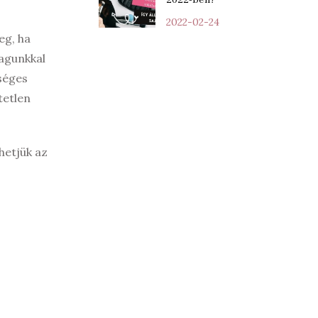
2022-02-24
eg, ha
magunkkal
tséges
tetlen
hetjük az