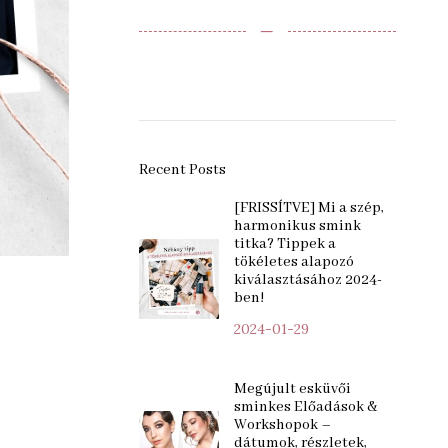
‒
Recent Posts
[FRISSÍTVE] Mi a szép,
harmonikus smink
titka? Tippek a
tökéletes alapozó
kiválasztásához 2024-
ben!
2024-01-29
Megújult esküvői
sminkes Előadások &
Workshopok –
dátumok, részletek,