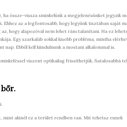
z, ha össze-vissza sminkelünk a megjelenésünket jegyzik m
nk. Ehhez az a legfontosabb, hogy legyünk tisztában saját 
g az, hogy alapozóval nem lehet ránctalanítani. Ha ez lehe
nkája. Egy szarkaláb sokkal kisebb probléma, mintha elérhe
nap. Ebből kell kiindulnunk a mostani alkalommal is.
inkeléssel viszont optikailag frissíthetjük, fiatalosabbá te
 bőr.
i.
 mint akinél ez a terület rendben van. Mit tehetsz ennek