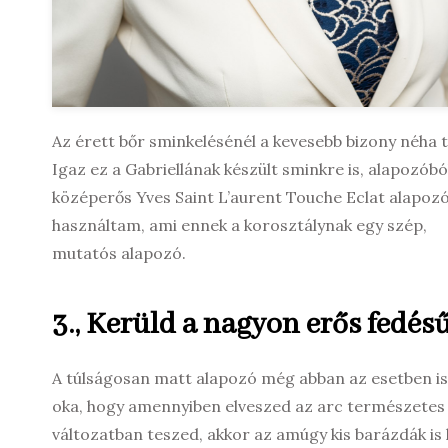
Az érett bőr sminkelésénél a kevesebb bizony néha 
Igaz ez a Gabriellának készült sminkre is, alapozóbó
középerős Yves Saint L’aurent Touche Eclat alapoz
használtam, ami ennek a korosztálynak egy szép,
mutatós alapozó.
3., Kerüld a nagyon erős fedés
A túlságosan matt alapozó még abban az esetben is
oka, hogy amennyiben elveszed az arc természetes fé
változatban teszed, akkor az amúgy kis barázdák is