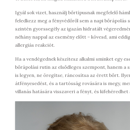
Igyál sok vizet, használj bőrtípusnak megfelelő hám
feledkezz meg a fényvédőről sem a napi bőrápolás 
szintén gyorssegély az igazán hidratált végeredmén
néhány nappal az esemény előtt – kövesd, ami eddi
allergiás reakciót.
Ha a vendégednek készítesz alkalmi sminket egy ese
bőrápolási rutin az elsődleges szempont, hanem a 
is legyen, ne öregítse, ráncosítsa az érett bőrt. Il
átfényesedést, és a tartósság rovására is megy, m
villanás hatására visszaveri a fényt, és kifehéredh