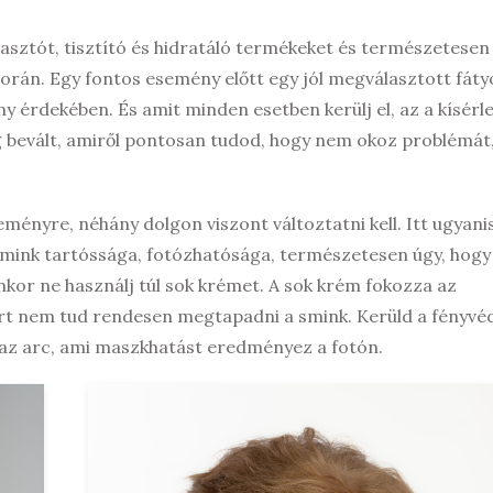
lasztót, tisztító és hidratáló termékeket és természetesen
során. Egy fontos esemény előtt egy jól megválasztott fát
y érdekében. És amit minden esetben kerülj el, az a kísérl
g bevált, amiről pontosan tudod, hogy nem okoz problémát
ményre, néhány dolgon viszont változtatni kell. Itt ugyani
smink tartóssága, fotózhatósága, természetesen úgy, hogy
yenkor ne használj túl sok krémet. A sok krém fokozza az
ert nem tud rendesen megtapadni a smink. Kerüld a fényvé
et az arc, ami maszkhatást eredményez a fotón.