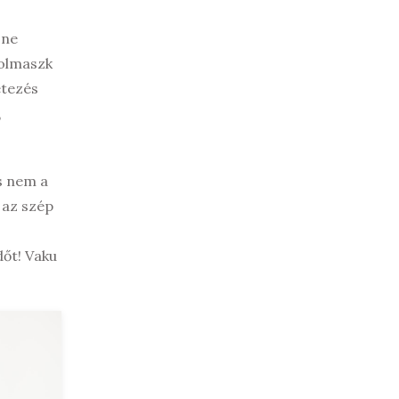
 ne
yolmaszk
etezés
,
s nem a
 az szép
dőt! Vaku