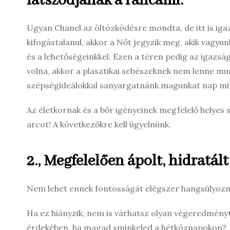
látszódjanak a ráncaim.”
Ugyan Chanel az öltözködésre mondta, de itt is iga
kifogástalanul, akkor a Nőt jegyzik meg, akik vagyu
és a lehetőségeinkkel. Ezen a téren pedig az igazsá
volna, akkor a plasztikai sebészeknek nem lenne mu
szépségideálokkal sanyargatnánk magunkat nap mint 
Az életkornak és a bőr igényeinek megfelelő helyes sm
arcot! A következőkre kell ügyelnünk.
2., Megfelelően ápolt, hidratált
Nem lehet ennek fontosságát elégszer hangsúlyozn
Ha ez hiányzik, nem is várhatsz olyan végeredményt,
érdekében, ha magad sminkeled a hétköznapokon?