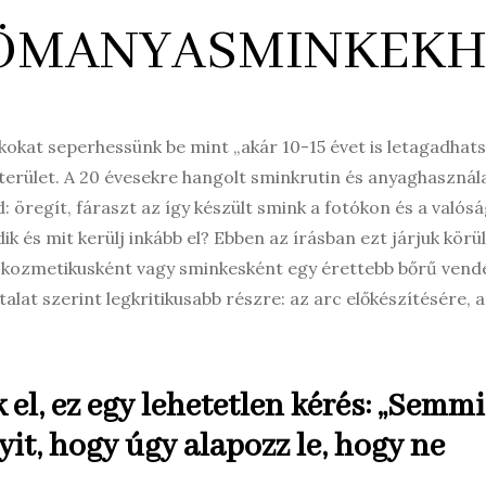
RÖMANYASMINKEKH
ókokat seperhessünk be mint „akár 10-15 évet is letagadhats
 terület. A 20 évesekre hangolt sminkrutin és anyaghasznála
: öregít, fáraszt az így készült smink a fotókon és a valós
ik és mit kerülj inkább el? Ebben az írásban ezt járjuk körü
ha kozmetikusként vagy sminkesként egy érettebb bőrű vend
alat szerint legkritikusabb részre: az arc előkészítésére, 
 el, ez egy lehetetlen kérés:
„Semmi
yit, hogy úgy alapozz le, hogy ne