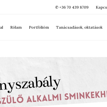
✆ +36 70 439 8709
Kapcs
al
Rólam
Portfólióm
Tanácsadások, oktatások