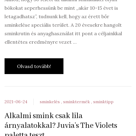
bókokat seperhessünk be mint „akár 10-15 évet is
letagadhatsz”, tudnunk kell, hogy az érett bőr
sminkelése speciális terület. A 20 évesekre hangolt
sminkrutin és anyaghasználat itt pont a céljainkkal
ellentétes eredményre vezet …
Olvasd tovább!
2021-06-24
sminkelés
sminktermék
sminktipp
Alkalmi smink csak lila
árnyalatokkal? Juvia’s The Violets
paletta teszt