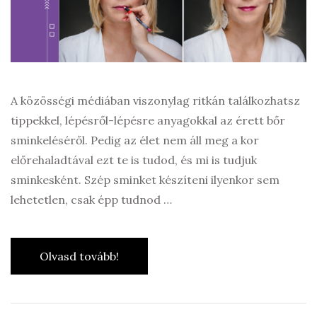
A közösségi médiában viszonylag ritkán találkozhatsz
tippekkel, lépésről-lépésre anyagokkal az érett bőr
sminkeléséről. Pedig az élet nem áll meg a kor
előrehaladtával ezt te is tudod, és mi is tudjuk
sminkesként. Szép sminket készíteni ilyenkor sem
lehetetlen, csak épp tudnod …
Olvasd tovább!