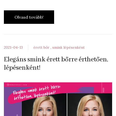
Olvasd tovább!
2021-04-13
érett bőr
smink lépésenként
Elegáns smink érett bőrre érthetően,
lépésenként!