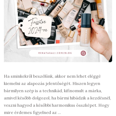
Ha sminkekről beszélünk, akkor nem lehet eléggé
kiemelni az alapozás jelentőségét. Hiszen legyen
bármilyen szép is a technikád, kifinomult a márka,
amivel később dolgozol, ha bármi hibádzik a kezdésnél,
veszni hagyod a későbbi harmonikus összképet. Hogy
mire érdemes figyelned az …