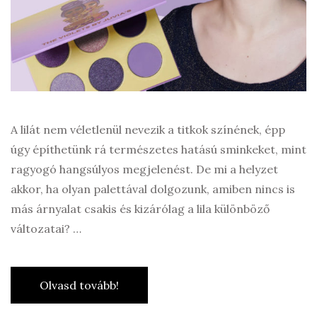
A lilát nem véletlenül nevezik a titkok színének, épp
úgy építhetünk rá természetes hatású sminkeket, mint
ragyogó hangsúlyos megjelenést. De mi a helyzet
akkor, ha olyan palettával dolgozunk, amiben nincs is
más árnyalat csakis és kizárólag a lila különböző
változatai? …
Olvasd tovább!