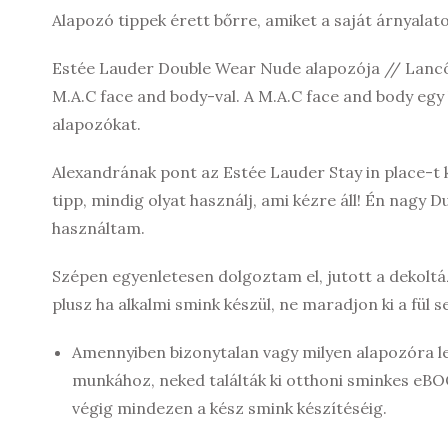
Alapozó tippek érett bőrre, amiket a saját árnyalat
Estée Lauder Double Wear Nude alapozója // Lancôm
M.A.C face and body-val. A M.A.C face and body egy 
alapozókat.
Alexandrának pont az Estée Lauder Stay in place-t 
tipp, mindig olyat használj, ami kézre áll! Én nagy
használtam.
Szépen egyenletesen dolgoztam el, jutott a dekoltázs
plusz ha alkalmi smink készül, ne maradjon ki a fül s
Amennyiben bizonytalan vagy milyen alapozóra le
munkához, neked találták ki otthoni sminkes e
végig mindezen a kész smink készítéséig.