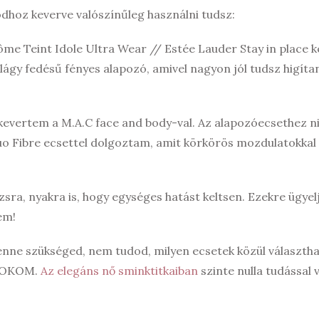
odhoz keverve valószínűleg használni tudsz:
e Teint Idole Ultra Wear // Estée Lauder Stay in place k
lágy fedésű fényes alapozó, amivel nagyon jól tudsz higíta
kevertem a M.A.C face and body-val. Az alapozóecsethez ni
 Duo Fibre ecsettel dolgoztam, amit körkörös mozdulatokkal
ra, nyakra is, hogy egységes hatást keltsen. Ezekre ügyelj 
em!
nne szükséged, nem tudod, milyen ecsetek közül választha
BOOKOM.
Az elegáns nő sminktitkaiban
szinte nulla tudással 