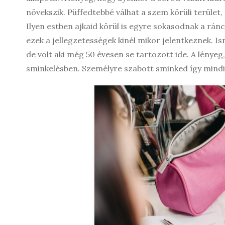
növekszik. Püffedtebbé válhat a szem körüli terület
Ilyen estben ajkaid körül is egyre sokasodnak a ránco
ezek a jellegzetességek kinél mikor jelentkeznek. Is
de volt aki még 50 évesen se tartozott ide. A lényeg
sminkelésben. Személyre szabott sminked így mindi