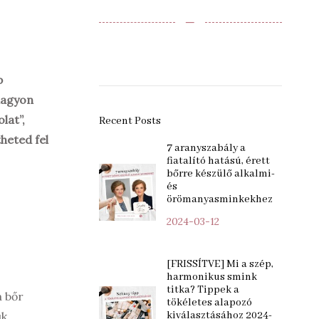
‒
p
 nagyon
lat”,
Recent Posts
heted fel
7 aranyszabály a
fiatalító hatású, érett
bőrre készülő alkalmi-
és
örömanyasminkekhez
2024-03-12
[FRISSÍTVE] Mi a szép,
harmonikus smink
titka? Tippek a
a bőr
tökéletes alapozó
kiválasztásához 2024-
ük