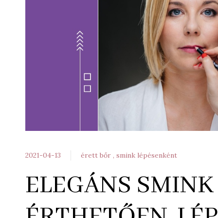
2021-04-13
érett bőr
smink lépésenként
ELEGÁNS SMINK
ÉRTHETŐEN, LÉ