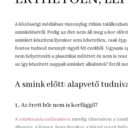
A közösségi médiában viszonylag ritkán találkozhats
sminkeléséről. Pedig az élet nem áll meg a kor előre
sminket készíteni ilyenkor sem lehetetlen, csak épp
fontos tudnod mennyit vigyél fel ezekből. Ugyanis e
nem helyettesíti a plasztikai műtétet és nem is tesz
az így készített nappali sminket alkalmivá? Erről m
A smink előtt: alapvető tudniv
1., Az érett bőr nem is korfüggő?
A
sminktanácsadásaimon
mindig elmondom a tanulói
állapota. A lényeg, hogy ilyenkor a bőröd veszít h