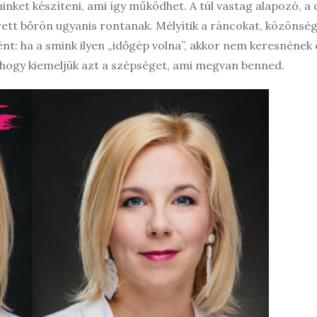
inket készíteni, ami így működhet. A túl vastag alapozó, a
rett bőrön ugyanis rontanak. Mélyítik a ráncokat, közönsé
t: ha a smink ilyen „időgép volna”, akkor nem keresnének o
l, hogy kiemeljük azt a szépséget, ami megvan benned.