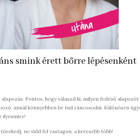
gáns smink érett bőrre lépésenként
z alapozás. Fontos, hogy válaszd ki, milyen fedésű alapozót
apozó, annál könnyebben be tud ráncosodni. Különösen ügye
 ilyesmire!
törekedj, ne vidd fel vastagon, a kevesebb több!