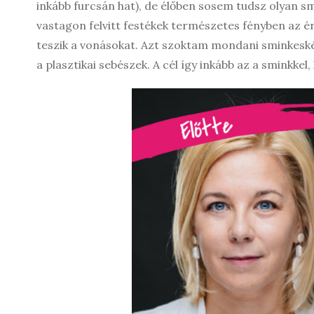
inkább furcsán hat), de élőben sosem tudsz olyan sm
vastagon felvitt festékek természetes fényben az é
teszik a vonásokat. Azt szoktam mondani sminkeskén
a plasztikai sebészek. A cél így inkább az a sminkke