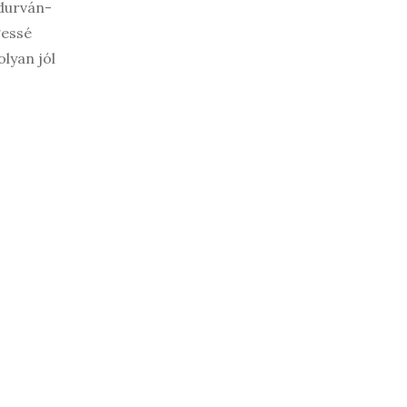
 durván-
gessé
lyan jól