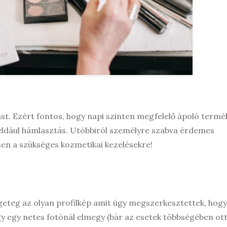
ást. Ezért fontos, hogy napi szinten megfelelő ápoló termé
 például hámlasztás. Utóbbiról személyre szabva érdemes
en a szükséges kozmetikai kezelésekre!
ngeteg az olyan profilkép amit úgy megszerkesztettek, hogy
ogy egy netes fotónál elmegy (bár az esetek többségében ott