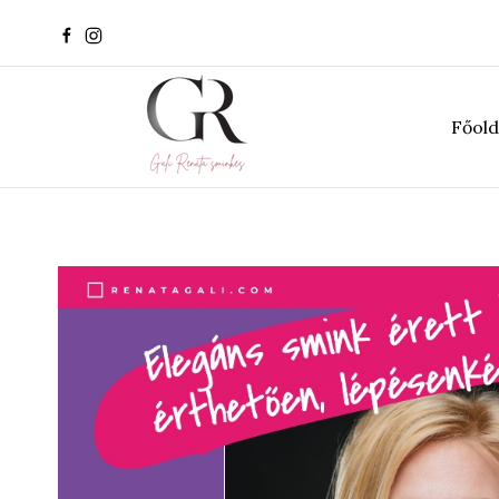
Főold