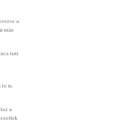
everve a
ni más
ncs tuti
te is,
tsz a
vezetlek