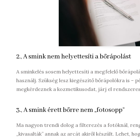
2., A smink nem helyettesíti a bőrápolást
A sminkelés sosem helyettesíti a megfelelő bőrápol
használj. Szükség lesz kiegészítő bőrápolókra is –
megkérdeznek a kozmetikusodat, járj el rendszeres
3., A smink érett bőrre nem „fotosopp”
Ma nagyon trendi dolog a filterezés a fotóknál, re
„kivasalták” annak az arcát akiről készült. Lehet, h