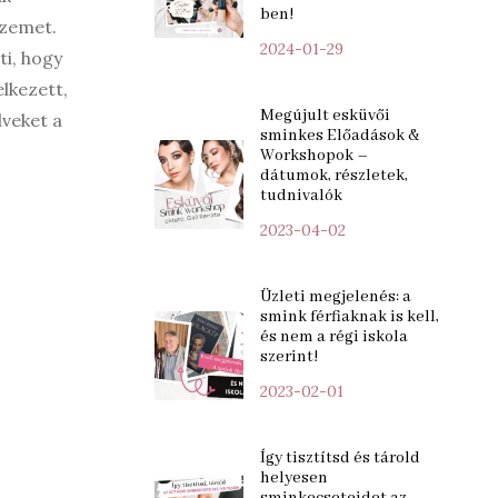
ben!
szemet.
2024-01-29
ti, hogy
elkezett,
Megújult esküvői
lveket a
sminkes Előadások &
Workshopok –
dátumok, részletek,
tudnivalók
2023-04-02
Üzleti megjelenés: a
smink férfiaknak is kell,
és nem a régi iskola
szerint!
2023-02-01
Így tisztítsd és tárold
helyesen
sminkecseteidet az