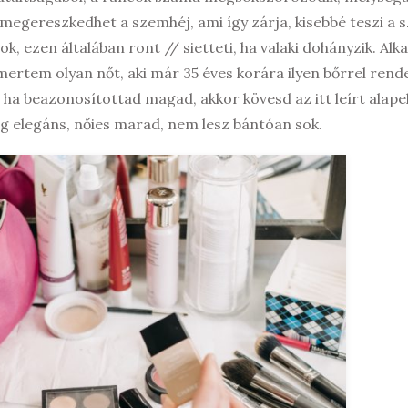
, megereszkedhet a szemhéj, ami így zárja, kisebbé teszi a 
k, ezen általában ront // sietteti, ha valaki dohányzik. Alka
mertem olyan nőt, aki már 35 éves korára ilyen bőrrel rend
, ha beazonosítottad magad, akkor kövesd az itt leírt alape
g elegáns, nőies marad, nem lesz bántóan sok.