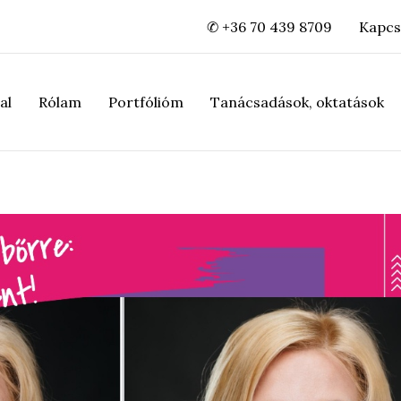
✆ +36 70 439 8709
Kapcs
al
Rólam
Portfólióm
Tanácsadások, oktatások