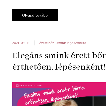
Olvasd tovább!
2021-04-13
érett bőr
smink lépésenként
Elegáns smink érett bőr
érthetően, lépésenként!