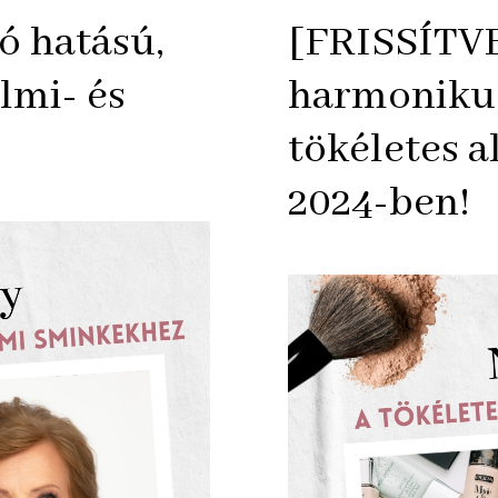
tó hatású,
[FRISSÍTVE
lmi- és
harmonikus
tökéletes a
2024-ben!