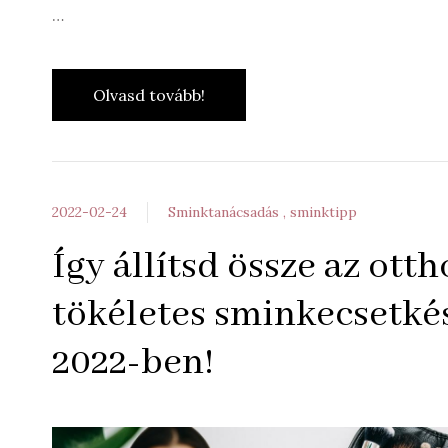
…
Olvasd tovább!
2022-02-24
Sminktanácsadás
sminktipp
Így állítsd össze az ott
tökéletes sminkecsetké
2022-ben!