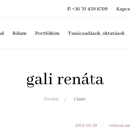
✆ +36 70 439 8709
Kapcs
al
Rólam
Portfólióm
Tanácsadások, oktatások
gali renáta
Főoldal
Címke
2024-01-29
otthoni s