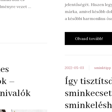
jelentőségét. Hiszen leg
edményre vezet …
márka, amivel később dol
a későbbi harmonikus ös
Olvasd tovább!
es
2022-05-03
sminktipp
ok –
Így tisztít
dnivalók
sminkecset
sminkelésh