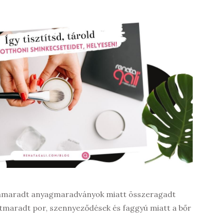
zamaradt anyagmaradványok miatt összeragadt
ttmaradt por, szennyeződések és faggyú miatt a bőr