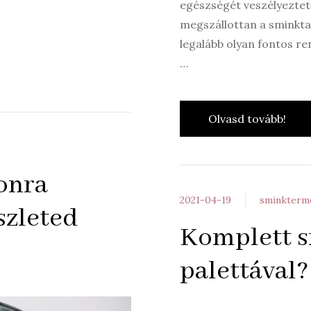
egészségét veszélyeztet
megszállottan a sminkta
legalább olyan fontos re
…
Olvasd tovább!
honra
2021-04-19
sminkter
szleted
Komplett s
palettával?