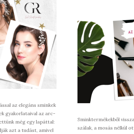
ással az elegáns sminkek
k gyakorlataival az arc-
Sminktermékekből viss
ettünk még egy lapáttal:
szálak, a mosás nélkül o
ák azt a tudást, amivel