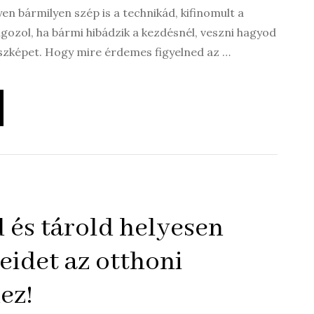
yen bármilyen szép is a technikád, kifinomult a
gozol, ha bármi hibádzik a kezdésnél, veszni hagyod
szképet. Hogy mire érdemes figyelned az …
sd és tárold helyesen
eidet az otthoni
ez!