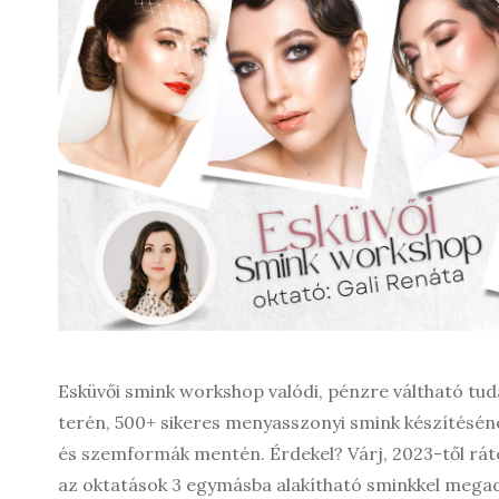
Esküvői smink workshop valódi, pénzre váltható tud
terén, 500+ sikeres menyasszonyi smink készítéséne
és szemformák mentén. Érdekel? Várj, 2023-től rát
az oktatások 3 egymásba alakítható sminkkel megadj