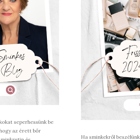
bókokat seperhessünk be
 hogy az érett bőr
Ha sminkekről beszélünk,
sminkrutin és