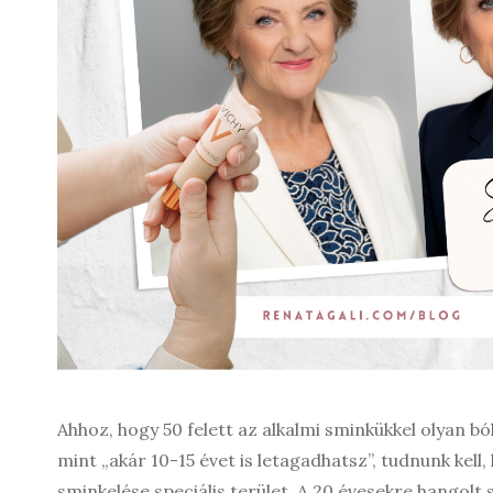
Ahhoz, hogy 50 felett az alkalmi sminkükkel olyan 
mint „akár 10-15 évet is letagadhatsz”, tudnunk kell,
sminkelése speciális terület. A 20 évesekre hangolt 