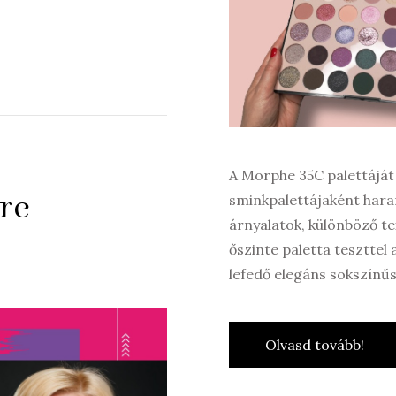
A Morphe 35C palettájá
re
sminkpalettájaként haran
árnyalatok, különböző t
őszinte paletta teszttel 
lefedő elegáns sokszínűs
Olvasd tovább!