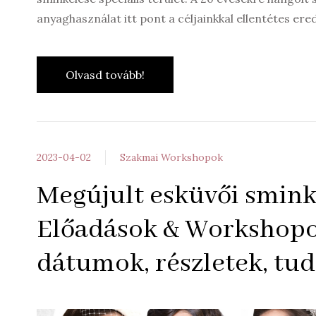
anyaghasználat itt pont a céljainkkal ellentétes er
Olvasd tovább!
2023-04-02
Szakmai Workshopok
Megújult esküvői smink
Előadások & Workshop
dátumok, részletek, tu