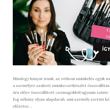
Mindegy hányat írunk, az otthoni sminkelés egyik 
a személyre szabott sminkecsetkészlet összeállítá
áru előre összeállított csomagokból ugyanis szinte
fog néhány olyan alapdarab, ami személy szerint kéz
előzetes …