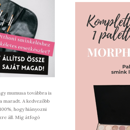
nagy mumusa továbbra is
sa maradt. A kedvezőbb
 100%, hogy hiányozni
re áll. Míg átfogó