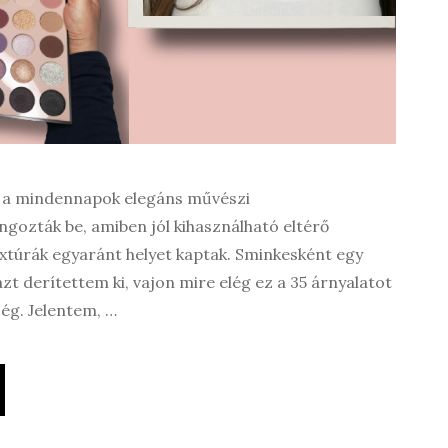
t a mindennapok elegáns művészi
gozták be, amiben jól kihasználható eltérő
extúrák egyaránt helyet kaptak. Sminkesként egy
azt derítettem ki, vajon mire elég ez a 35 árnyalatot
ég. Jelentem, …