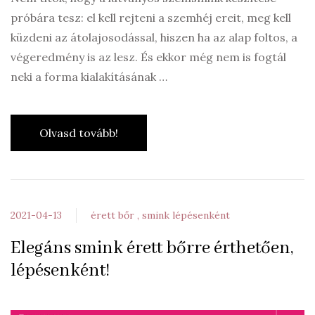
próbára tesz: el kell rejteni a szemhéj ereit, meg kell
küzdeni az átolajosodással, hiszen ha az alap foltos, a
végeredmény is az lesz. És ekkor még nem is fogtál
neki a forma kialakításának …
Olvasd tovább!
2021-04-13
érett bőr
smink lépésenként
Elegáns smink érett bőrre érthetően,
lépésenként!