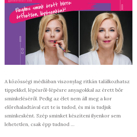
A közösségi médiában viszonylag ritkán találkozhatsz
tippekkel, lépésről-lépésre anyagokkal az érett bőr
sminkeléséről. Pedig az élet nem áll meg a kor
előrehaladtával ezt te is tudod, és mi is tudjuk
sminkesként. Szép sminket készíteni ilyenkor sem
lehetetlen, csak épp tudnod …