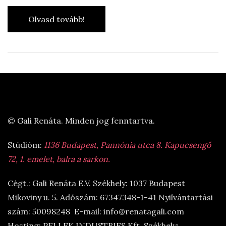
Olvasd tovább!
© Gali Renáta. Minden jog fenntartva.
Stúdióm:
1136 Budapest, Pannónia utca 8. Kapucsengő
72, 1. emelet, balra a sarkon.
Cégt.: Gali Renáta E.V. Székhely: 1037 Budapest
Mikoviny u. 5. Adószám: 67347348-1-41 Nyilvántartási
szám: 50098248 E-mail: info@renatagali.com
Hosting: PELLEK INDUSTRIES Kft. Székhely: