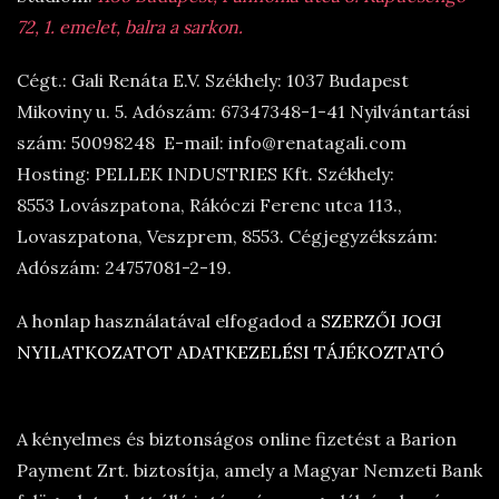
72, 1. emelet, balra a sarkon.
Cégt.: Gali Renáta E.V. Székhely: 1037 Budapest
Mikoviny u. 5. Adószám: 67347348-1-41 Nyilvántartási
szám: 50098248 E-mail: info@renatagali.com
Hosting: PELLEK INDUSTRIES Kft. Székhely:
8553 Lovászpatona, Rákóczi Ferenc utca 113.,
Lovaszpatona, Veszprem, 8553. Cégjegyzékszám:
Adószám: 24757081-2-19.
A honlap használatával elfogadod a
SZERZŐI JOGI
NYILATKOZATOT
ADATKEZELÉSI TÁJÉKOZTATÓ
A kényelmes és biztonságos online fizetést a Barion
Payment Zrt. biztosítja, amely a Magyar Nemzeti Bank