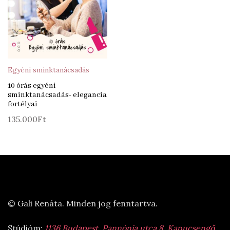
Egyéni sminktanácsadás
10 órás egyéni
sminktanácsadás- elegancia
fortélyai
135.000
Ft
© Gali Renáta. Minden jog fenntartva.
Stúdióm:
1136 Budapest, Pannónia utca 8. Kapucsengő