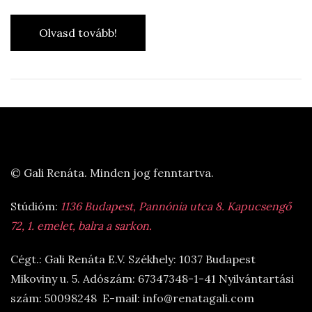
Olvasd tovább!
© Gali Renáta. Minden jog fenntartva.
Stúdióm:
1136 Budapest, Pannónia utca 8. Kapucsengő
72, 1. emelet, balra a sarkon.
Cégt.: Gali Renáta E.V. Székhely: 1037 Budapest
Mikoviny u. 5. Adószám: 67347348-1-41 Nyilvántartási
szám: 50098248 E-mail: info@renatagali.com