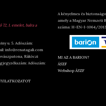
A kényelmes és biztonságos
amely a Magyar Nemzeti Ba
72, 1. emelet, balra a
száma: H-EN-I-1064/2013.
viny u. 5. Adószám:
il: info@renatagali.com
ovászpatona, Rákóczi
MI AZ A BARION?
Cégjegyzékszám: Adószám:
ÁSZF
Webshop ÁSZF
 NYILATKOZATOT