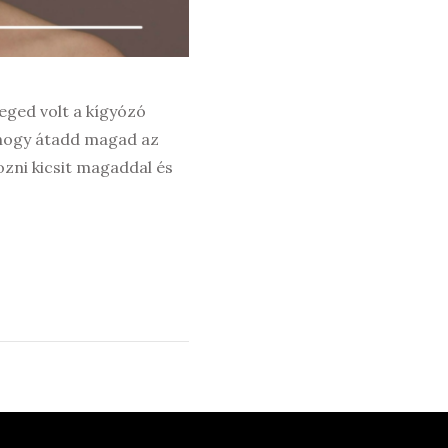
leged volt a kígyózó
e, hogy átadd magad az
ozni kicsit magaddal és