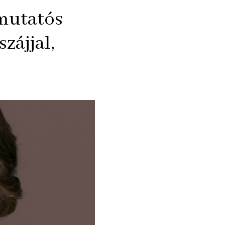
 mutatós
zájjal,