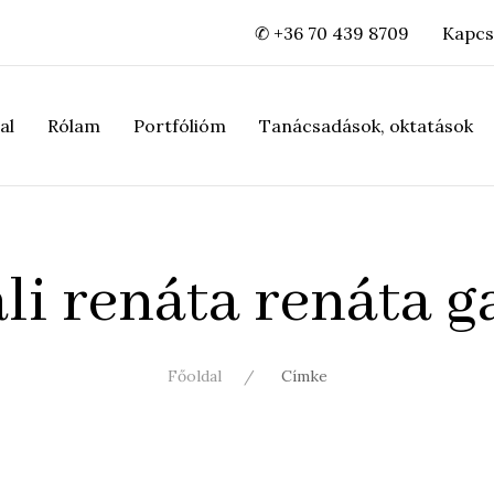
✆ +36 70 439 8709
Kapcs
al
Rólam
Portfólióm
Tanácsadások, oktatások
li renáta renáta g
Főoldal
Címke