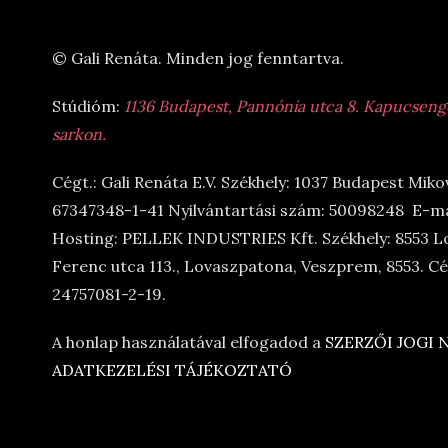
© Gali Renáta. Minden jog fenntartva.
Stúdióm:
1136 Budapest, Pannónia utca 8. Kapucsengő 
sarkon.
Cégt.: Gali Renáta E.V. Székhely: 1037 Budapest Miko
67347348-1-41 Nyilvántartási szám: 50098248 E-ma
Hosting: PELLEK INDUSTRIES Kft. Székhely: 8553 L
Ferenc utca 113., Lovaszpatona, Veszprem, 8553. 
24757081-2-19.
A honlap használatával elfogadod a
SZERZŐI JOGI
ADATKEZELÉSI TÁJÉKOZTATÓ