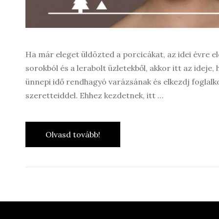
Ha már eleget üldözted a porcicákat, az idei évre e
sorokból és a lerabolt üzletekből, akkor itt az idej
ünnepi idő rendhagyó varázsának és elkezdj foglalk
szeretteiddel. Ehhez kezdetnek, itt …
Olvasd tovább!