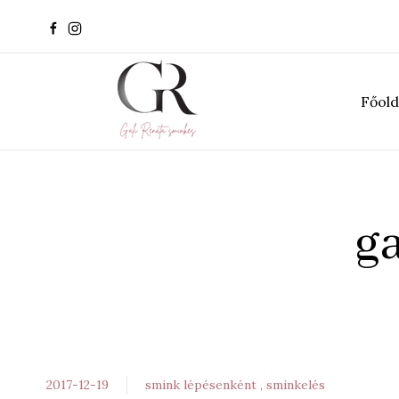
Főold
ga
2017-12-19
smink lépésenként
sminkelés