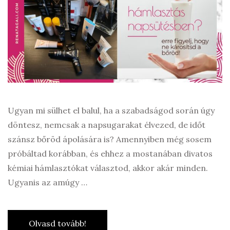
Ugyan mi sülhet el balul, ha a szabadságod során úgy
döntesz, nemcsak a napsugarakat élvezed, de időt
szánsz bőröd ápolására is? Amennyiben még sosem
próbáltad korábban, és ehhez a mostanában divatos
kémiai hámlasztókat választod, akkor akár minden.
Ugyanis az amúgy …
Olvasd tovább!