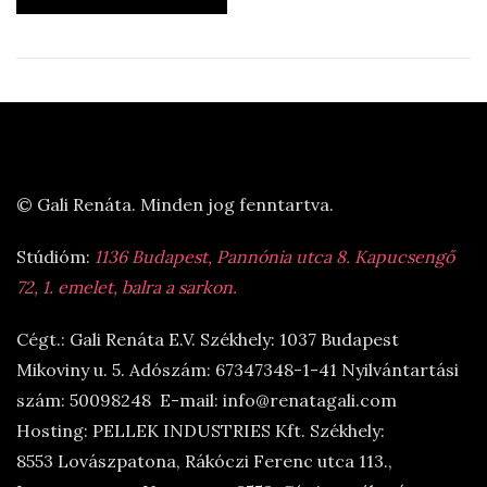
© Gali Renáta. Minden jog fenntartva.
Stúdióm:
1136 Budapest, Pannónia utca 8. Kapucsengő
72, 1. emelet, balra a sarkon.
Cégt.: Gali Renáta E.V. Székhely: 1037 Budapest
Mikoviny u. 5. Adószám: 67347348-1-41 Nyilvántartási
szám: 50098248 E-mail: info@renatagali.com
Hosting: PELLEK INDUSTRIES Kft. Székhely:
8553 Lovászpatona, Rákóczi Ferenc utca 113.,