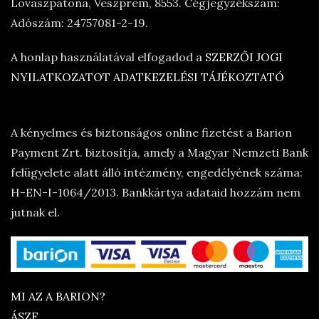
Lovaszpatona, Veszprem, 8553. Cégjegyzékszám:
Adószám: 24757081-2-19.
A honlap használatával elfogadod a
SZERZŐI JOGI
NYILATKOZATOT
ADATKEZELÉSI TÁJÉKOZTATÓ
A kényelmes és biztonságos online fizetést a Barion
Payment Zrt. biztosítja, amely a Magyar Nemzeti Bank
felügyelete alatt álló intézmény, engedélyének száma:
H-EN-I-1064/2013. Bankkártya adataid hozzám nem
jutnak el.
MI AZ A BARION?
ÁSZF