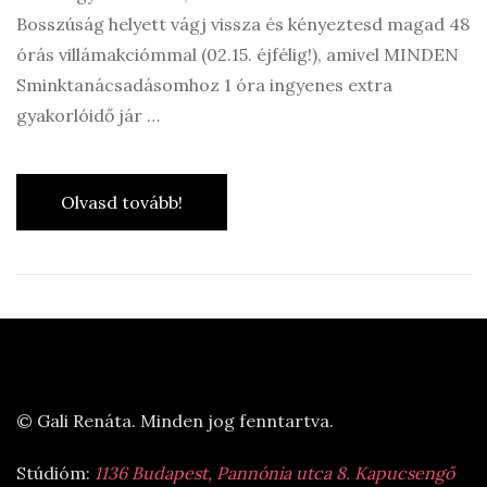
Bosszúság helyett vágj vissza és kényeztesd magad 48
órás villámakciómmal (02.15. éjfélig!), amivel MINDEN
Sminktanácsadásomhoz 1 óra ingyenes extra
gyakorlóidő jár …
Olvasd tovább!
© Gali Renáta. Minden jog fenntartva.
Stúdióm:
1136 Budapest, Pannónia utca 8. Kapucsengő