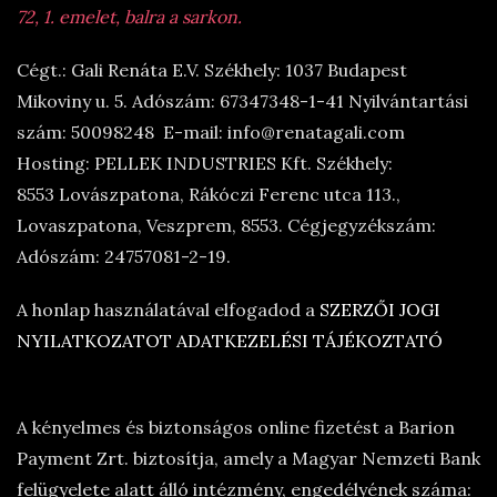
72, 1. emelet, balra a sarkon.
Cégt.: Gali Renáta E.V. Székhely: 1037 Budapest
Mikoviny u. 5. Adószám: 67347348-1-41 Nyilvántartási
szám: 50098248 E-mail: info@renatagali.com
Hosting: PELLEK INDUSTRIES Kft. Székhely:
8553 Lovászpatona, Rákóczi Ferenc utca 113.,
Lovaszpatona, Veszprem, 8553. Cégjegyzékszám:
Adószám: 24757081-2-19.
A honlap használatával elfogadod a
SZERZŐI JOGI
NYILATKOZATOT
ADATKEZELÉSI TÁJÉKOZTATÓ
A kényelmes és biztonságos online fizetést a Barion
Payment Zrt. biztosítja, amely a Magyar Nemzeti Bank
felügyelete alatt álló intézmény, engedélyének száma: