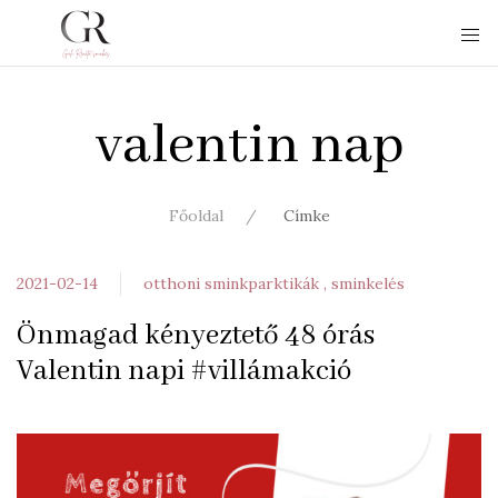
valentin nap
Főoldal
Címke
2021-02-14
otthoni sminkparktikák
sminkelés
Önmagad kényeztető 48 órás
Valentin napi #villámakció