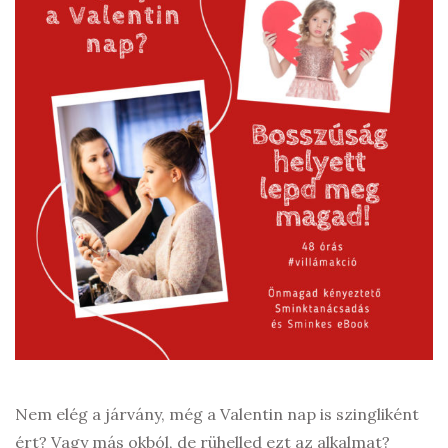
Nem elég a járvány, még a Valentin nap is szingliként
ért? Vagy más okból, de rühelled ezt az alkalmat?