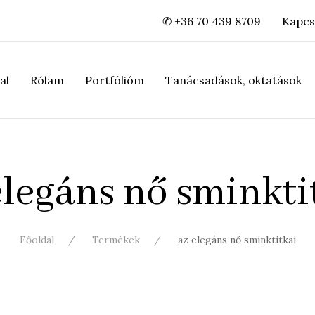
✆ +36 70 439 8709
Kapcs
al
Rólam
Portfólióm
Tanácsadások, oktatások
elegáns nő sminkti
Főoldal
Termékek
az elegáns nő sminktitkai