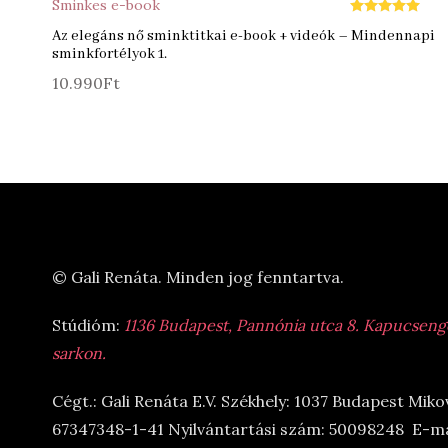
Sminkes e-book
Értékelés:
5.00
Az elegáns nő sminktitkai e-book + videók – Mindennapi
/ 5
sminkfortélyok 1.
10.990
Ft
© Gali Renáta. Minden jog fenntartva.
Stúdióm:
1136 Budapest, Pannónia utca 8. Kapucsengő 
sarkon.
Cégt.: Gali Renáta E.V. Székhely: 1037 Budapest Miko
67347348-1-41 Nyilvántartási szám: 50098248 E-ma