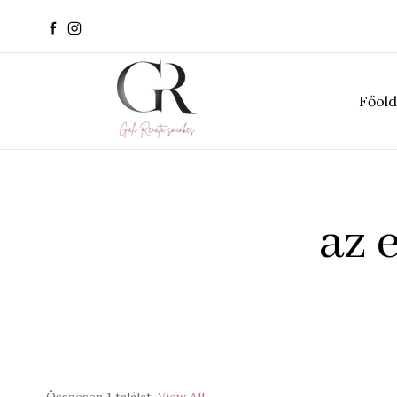
Főold
az 
Összesen 1 találat
View All