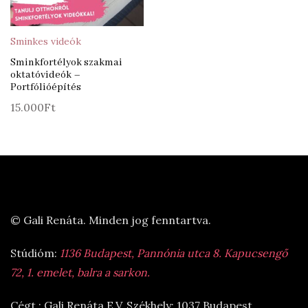
Sminkes videók
Sminkfortélyok szakmai
oktatóvideók –
Portfólióépítés
15.000
Ft
© Gali Renáta. Minden jog fenntartva.
Stúdióm:
1136 Budapest, Pannónia utca 8. Kapucsengő
72, 1. emelet, balra a sarkon.
Cégt.: Gali Renáta E.V. Székhely: 1037 Budapest