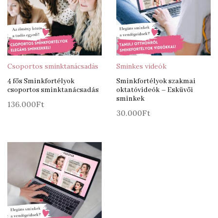
Csoportos sminktanácsadás
Sminkes videók
4 fős Sminkfortélyok
Sminkfortélyok szakmai
csoportos sminktanácsadás
oktatóvideók – Esküvői
sminkek
136.000
Ft
30.000
Ft