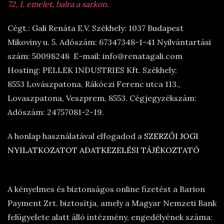
72, 1. emelet, balra a sarkon.
Cégt.: Gali Renáta E.V. Székhely: 1037 Budapest
Mikoviny u. 5. Adószám: 67347348-1-41 Nyilvántartási
szám: 50098248 E-mail: info@renatagali.com
Hosting: PELLEK INDUSTRIES Kft. Székhely:
8553 Lovászpatona, Rákóczi Ferenc utca 113.,
Lovaszpatona, Veszprem, 8553. Cégjegyzékszám:
Adószám: 24757081-2-19.
A honlap használatával elfogadod a
SZERZŐI JOGI
NYILATKOZATOT
ADATKEZELÉSI TÁJÉKOZTATÓ
A kényelmes és biztonságos online fizetést a Barion
Payment Zrt. biztosítja, amely a Magyar Nemzeti Bank
felügyelete alatt álló intézmény, engedélyének száma: