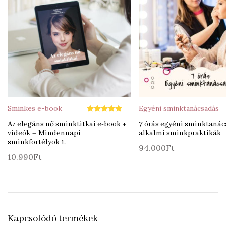
Sminkes e-book
Egyéni sminktanácsadás
Értékelés:
5.00
Az elegáns nő sminktitkai e-book +
7 órás egyéni sminktanác
/ 5
videók – Mindennapi
alkalmi sminkpraktikák
sminkfortélyok 1.
94.000
Ft
10.990
Ft
Kapcsolódó termékek