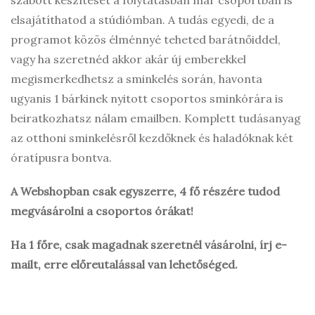
szabott készítését a folytatásban már csoportban is
elsajátíthatod a stúdiómban. A tudás egyedi, de a
programot közös élménnyé teheted barátnőiddel,
vagy ha szeretnéd akkor akár új emberekkel
megismerkedhetsz a sminkelés során, havonta
ugyanis 1 bárkinek nyitott csoportos sminkórára is
beiratkozhatsz nálam emailben. Komplett tudásanyag
az otthoni sminkelésről kezdőknek és haladóknak két
óratípusra bontva.
A Webshopban csak egyszerre, 4 fő részére tudod
megvásárolni a csoportos órákat!
Ha 1 főre, csak magadnak szeretnél vásárolni, írj e-
mailt, erre előreutalással van lehetőséged.