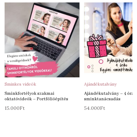
Sminkes videók
Ajándékutalvány
Sminkfortélyok szakmai
Ajándékutalvány – 4 órás
oktatóvideók – Portfólióépítés
sminktanácsadás
15.000
Ft
54.000
Ft