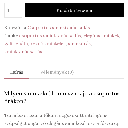
Kosárba teszem
Kategória
Csoportos sminktanácsadás
Címke
csoportos sminktanácsadás
,
elegáns sminkek
,
gali renáta
,
kezdő sminkelés
,
sminkórák
,
sminktanácsadás
Leírás
Vélemények (0)
Milyen sminkekről tanulsz majd a csoportos
órákon?
Természetesen a tőlem megszokott intelligens
szépséget sugárzó elegáns sminkeké lesz a főszerep.