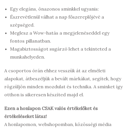
Egy elegáns, önazonos sminkkel ugyanis:
Észrevétlenül válhat a nap főszereplőjévé a
szépséged.
Meglesz a Wow-hatás a megjelenéseddel egy
fontos pillanatban.
Magabiztosságot sugárzó lehet a tekinteted a
munkahelyeden.
A csoportos órán ehhez vesszük át az elméleti
alapokat, átbeszéljük a bevált márkákat, segítek, hogy
rögzüljön minden mozdulat és technika. A sminket így
otthon is sikeresen készíted majd el.
Ezen a honlapon CSAK valós értékelőket és
értékeléseket látsz!
A honlapomon, webshopomban, közösségi média