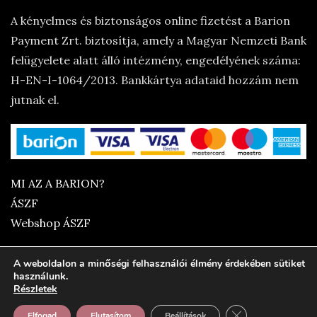
A kényelmes és biztonságos online fizetést a Barion
Payment Zrt. biztosítja, amely a Magyar Nemzeti Bank
felügyelete alatt álló intézmény, engedélyének száma:
H-EN-I-1064/2013. Bankkártya adataid hozzám nem
jutnak el.
MI AZ A BARION?
ÁSZF
Webshop ÁSZF
A weboldalon a minőségi felhasználói élmény érdekében sütiket
használunk.
Részletek
Close GDPR Cooki
Elfogad
Elutasítom
Beállítások