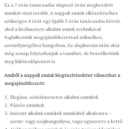
Ez a 7 órás tanácsadás alapozó órán megkezdett
munkát viszi tovább. A nappali smink elkészítéséhez
szükséges 4 órát egy újabb 3 órás tanácsadás követi,
ahol a kiválasztott alkalmi smink technikával
foglalkozunk megajándékozottad stílusához,
személyiségéhez hangoltan. Az alapkurzus után akár
még aznap folytathatjuk a tanulást, de beszélhetünk
meg külön időpontot is.
Amiből a nappali smink kiegészítéseként választhat a
megajándékozott:
Elegáns, színátmenetes alkalmi sminkek
Füstös sminkek
Instant alkalmi sminkek munkából alkalomra –
szem- vagy szájhangsúlyos, vagy egyszerre a kettő