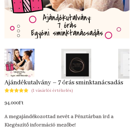
Ajándékutalvány – 7 órás sminktanácsadás
(
1
vásárlói értékelés)
Értékelés
1
5.00
94.000
az 5-
Ft
ből,
értékelés
A megajándékozottad nevét a Pénztárban írd a
alapján
Kiegészítő információ mezőbe!