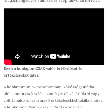
Ajakhangsúlyos sminkek és szép tusvonal fortélyai
Ezen a honlapon CSAK valós értékelőket és
értékeléseket látsz!
A honlapomon, webshopomban, közösségi média
oldalaimon csak valós személyektől vásárlóktól vagy
volt tanulóktól származó értékelésekkel találkozhatsz.
A honlapon ugyanis csak regisztráció után