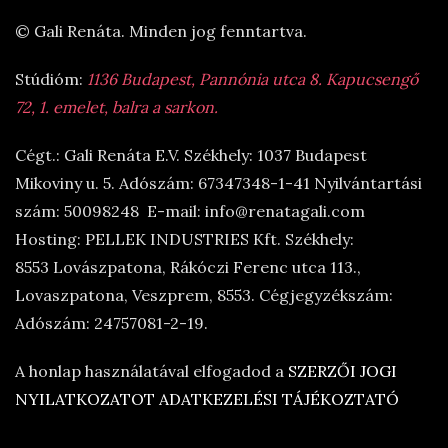
© Gali Renáta. Minden jog fenntartva.
Stúdióm:
1136 Budapest, Pannónia utca 8. Kapucsengő
72, 1. emelet, balra a sarkon.
Cégt.: Gali Renáta E.V. Székhely: 1037 Budapest
Mikoviny u. 5. Adószám: 67347348-1-41 Nyilvántartási
szám: 50098248 E-mail: info@renatagali.com
Hosting: PELLEK INDUSTRIES Kft. Székhely:
8553 Lovászpatona, Rákóczi Ferenc utca 113.,
Lovaszpatona, Veszprem, 8553. Cégjegyzékszám:
Adószám: 24757081-2-19.
A honlap használatával elfogadod a
SZERZŐI JOGI
NYILATKOZATOT
ADATKEZELÉSI TÁJÉKOZTATÓ