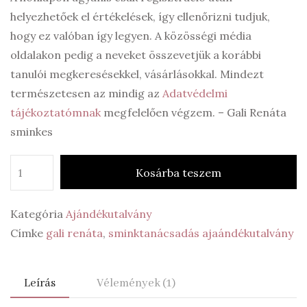
helyezhetőek el értékelések, így ellenőrizni tudjuk,
hogy ez valóban így legyen. A közösségi média
oldalakon pedig a neveket összevetjük a korábbi
tanulói megkeresésekkel, vásárlásokkal. Mindezt
természetesen az mindig az
Adatvédelmi
tájékoztatómnak
megfelelően végzem. – Gali Renáta
sminkes
Kosárba teszem
Kategória
Ajándékutalvány
Címke
gali renáta
,
sminktanácsadás ajaándékutalvány
Leírás
Vélemények (1)