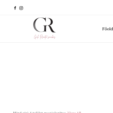
Főold
Mind a(z) 4 találat megjelenítve
View All