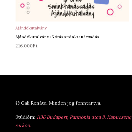
Ajándékutalvány
Ajándékutalvány 16 órás sminktanácsadás
216.000
Ft
© Gali Renáta. Minden jog fenntartva.
Stúdióm:
1136 Budapest, Pannónia utca 8. Kapucsengő 
sarkon.