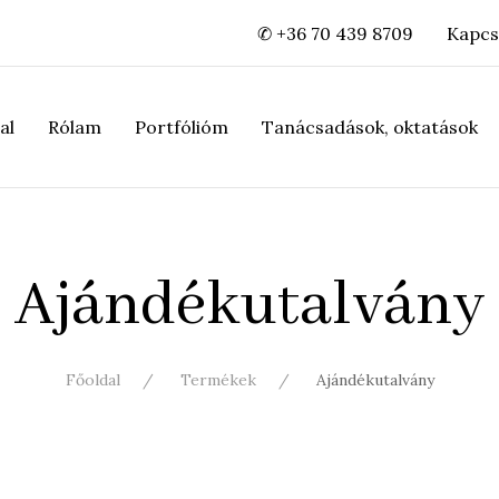
✆ +36 70 439 8709
Kapcs
al
Rólam
Portfólióm
Tanácsadások, oktatások
Ajándékutalvány
Főoldal
Termékek
Ajándékutalvány