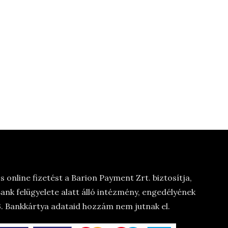
 online fizetést a Barion Payment Zrt. biztosítja,
nk felügyelete alatt álló intézmény, engedélyének
 Bankkártya adataid hozzám nem jutnak el.