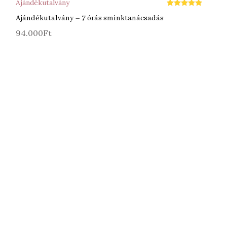
Ajándékutalvány
Értékelés:
5.00
Ajándékutalvány – 7 órás sminktanácsadás
/ 5
94.000
Ft
KOSÁRBA TESZEM