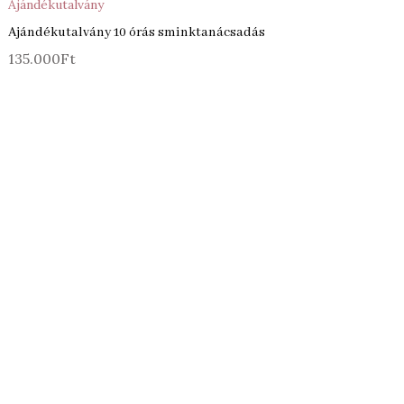
Ajándékutalvány
Ajándékutalvány 10 órás sminktanácsadás
135.000
Ft