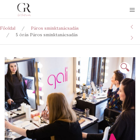
Főoldal
Páros sminktanácsadás
5 órás Páros sminktanácsadás
🔍