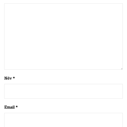
Név
*
Email
*