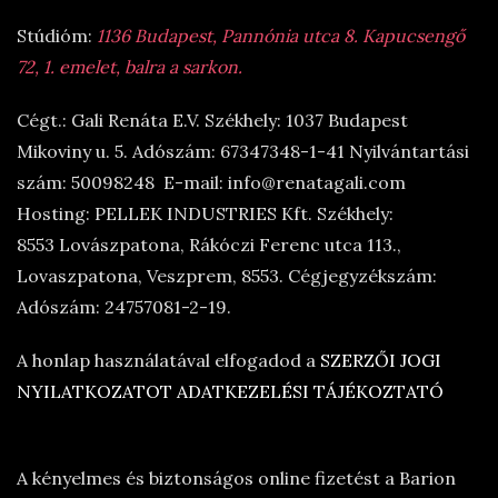
Stúdióm:
1136 Budapest, Pannónia utca 8. Kapucsengő
72, 1. emelet, balra a sarkon.
Cégt.: Gali Renáta E.V. Székhely: 1037 Budapest
Mikoviny u. 5. Adószám: 67347348-1-41 Nyilvántartási
szám: 50098248 E-mail: info@renatagali.com
Hosting: PELLEK INDUSTRIES Kft. Székhely:
8553 Lovászpatona, Rákóczi Ferenc utca 113.,
Lovaszpatona, Veszprem, 8553. Cégjegyzékszám:
Adószám: 24757081-2-19.
A honlap használatával elfogadod a
SZERZŐI JOGI
NYILATKOZATOT
ADATKEZELÉSI TÁJÉKOZTATÓ
A kényelmes és biztonságos online fizetést a Barion