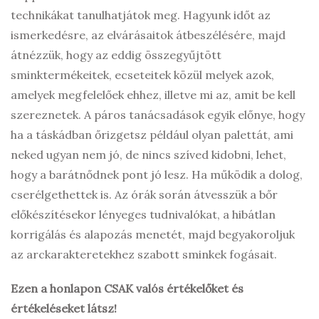
technikákat tanulhatjátok meg. Hagyunk időt az
ismerkedésre, az elvárásaitok átbeszélésére, majd
átnézzük, hogy az eddig összegyűjtött
sminktermékeitek, ecseteitek közül melyek azok,
amelyek megfelelőek ehhez, illetve mi az, amit be kell
szereznetek. A páros tanácsadások egyik előnye, hogy
ha a táskádban őrizgetsz például olyan palettát, ami
neked ugyan nem jó, de nincs szíved kidobni, lehet,
hogy a barátnődnek pont jó lesz. Ha működik a dolog,
cserélgethettek is. Az órák során átvesszük a bőr
előkészítésekor lényeges tudnivalókat, a hibátlan
korrigálás és alapozás menetét, majd begyakoroljuk
az arckarakteretekhez szabott sminkek fogásait.
Ezen a honlapon CSAK valós értékelőket és
értékeléseket látsz!