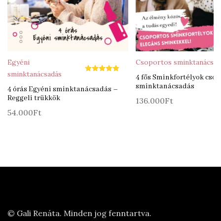
Egyéni
Csoportos sminktanácsad
sminktanácsadás
4 fős Sminkfortélyok csop
Értékelés:
5.00
/ 5
sminktanácsadás
4 órás Egyéni sminktanácsadás –
Reggeli trükkök
136.000
Ft
54.000
Ft
© Gali Renáta. Minden jog fenntartva.