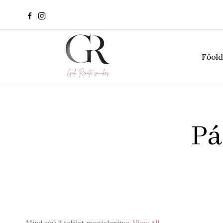
Főold
Pá
Mind a(z) 3 találat megjelenítve
View All