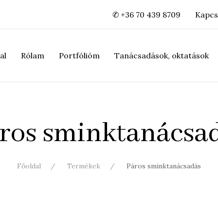
✆ +36 70 439 8709
Kapcs
al
Rólam
Portfólióm
Tanácsadások, oktatások
ros sminktanácsa
Főoldal
Termékek
Páros sminktanácsadás