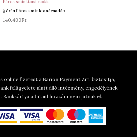
Páros sminktanácsadás
9 órás Páros sminktanácsadás
140.400
Ft
 online fizetést a Barion Payment Zrt. biztosítja,
nk felügyelete alatt álló intézmény, engedélyének
 Bankkártya adataid hozzám nem jutnak el.