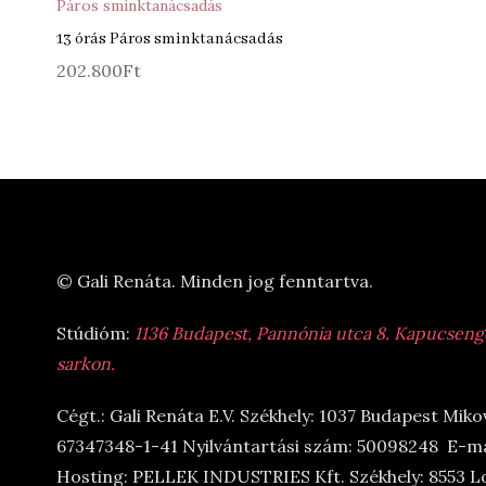
Páros sminktanácsadás
13 órás Páros sminktanácsadás
202.800
Ft
© Gali Renáta. Minden jog fenntartva.
Stúdióm:
1136 Budapest, Pannónia utca 8. Kapucsengő 
sarkon.
Cégt.: Gali Renáta E.V. Székhely: 1037 Budapest Miko
67347348-1-41 Nyilvántartási szám: 50098248 E-ma
Hosting: PELLEK INDUSTRIES Kft. Székhely: 8553 L