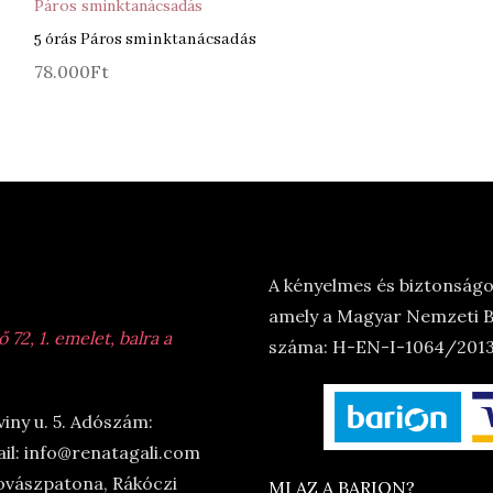
Páros sminktanácsadás
5 órás Páros sminktanácsadás
78.000
Ft
A kényelmes és biztonságos
amely a Magyar Nemzeti Ba
72, 1. emelet, balra a
száma: H-EN-I-1064/2013.
viny u. 5. Adószám:
il: info@renatagali.com
ovászpatona, Rákóczi
MI AZ A BARION?