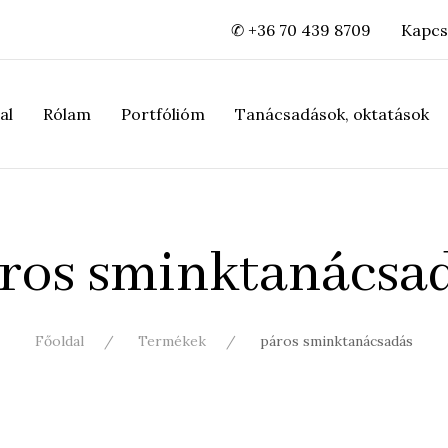
✆ +36 70 439 8709
Kapcs
al
Rólam
Portfólióm
Tanácsadások, oktatások
ros sminktanácsa
Főoldal
Termékek
páros sminktanácsadás