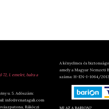
A kényelmes és biztonságos
amely a Magyar Nemzeti Ba
72, 1. emelet, balra a
száma: H-EN-I-1064/2013.
viny u. 5. Adószám:
il: info@renatagali.com
ovászpatona, Rákóczi
MI AZ A BARION?