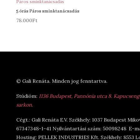
Páros sminktanácsadás
5 órás Páros sminktanácsadás
78.000
Ft
© Gali Renáta. Minden jog fenntartva.
Stúdióm:
1136 Budapest, Pannónia utca 8. Kapucsengő 
sarkon.
Cégt.: Gali Renáta E.V. Székhely: 1037 Budapest Miko
67347348-1-41 Nyilvántartási szám: 50098248 E-ma
Hosting: PELLEK INDUSTRIES Kft. Székhely: 8553 L