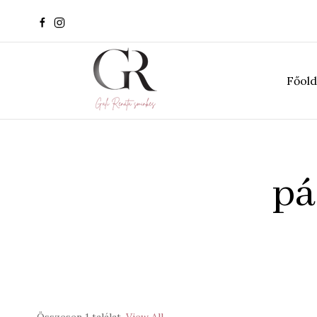
Főold
pá
Összesen 1 találat
View All