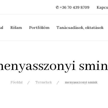
✆ +36 70 439 8709
Kapcs
al
Rólam
Portfólióm
Tanácsadások, oktatások
enyasszonyi smi
Főoldal
Termékek
menyasszonyi smink