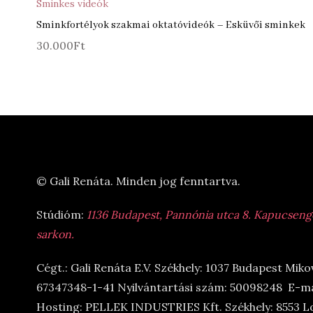
Sminkes videók
Sminkfortélyok szakmai oktatóvideók – Esküvői sminkek
30.000
Ft
© Gali Renáta. Minden jog fenntartva.
Stúdióm:
1136 Budapest, Pannónia utca 8. Kapucsengő 
sarkon.
Cégt.: Gali Renáta E.V. Székhely: 1037 Budapest Miko
67347348-1-41 Nyilvántartási szám: 50098248 E-ma
Hosting: PELLEK INDUSTRIES Kft. Székhely: 8553 L