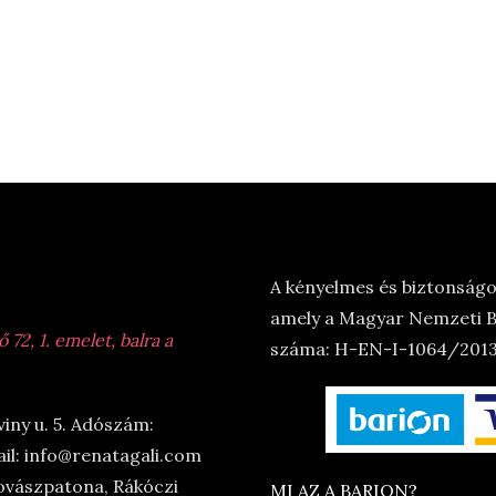
A kényelmes és biztonságos
amely a Magyar Nemzeti Ba
72, 1. emelet, balra a
száma: H-EN-I-1064/2013.
viny u. 5. Adószám:
il: info@renatagali.com
ovászpatona, Rákóczi
MI AZ A BARION?