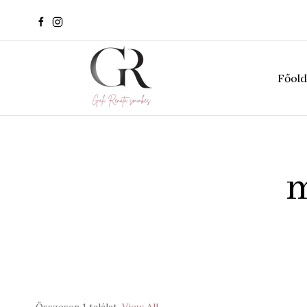
Főold
m
Összesen 1 találat
View All