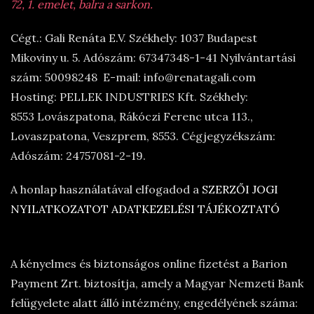
72, 1. emelet, balra a sarkon.
Cégt.: Gali Renáta E.V. Székhely: 1037 Budapest
Mikoviny u. 5. Adószám: 67347348-1-41 Nyilvántartási
szám: 50098248 E-mail: info@renatagali.com
Hosting: PELLEK INDUSTRIES Kft. Székhely:
8553 Lovászpatona, Rákóczi Ferenc utca 113.,
Lovaszpatona, Veszprem, 8553. Cégjegyzékszám:
Adószám: 24757081-2-19.
A honlap használatával elfogadod a
SZERZŐI JOGI
NYILATKOZATOT
ADATKEZELÉSI TÁJÉKOZTATÓ
A kényelmes és biztonságos online fizetést a Barion
Payment Zrt. biztosítja, amely a Magyar Nemzeti Bank
felügyelete alatt álló intézmény, engedélyének száma: