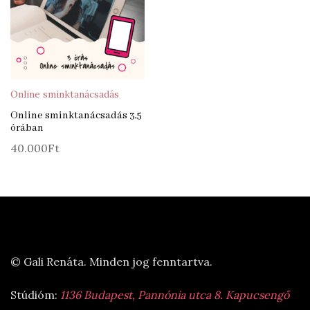
Online sminktanácsadás
Online sminktanácsadás 3,5
órában
40.000
Ft
© Gali Renáta. Minden jog fenntartva.
Stúdióm:
1136 Budapest, Pannónia utca 8. Kapucsengő