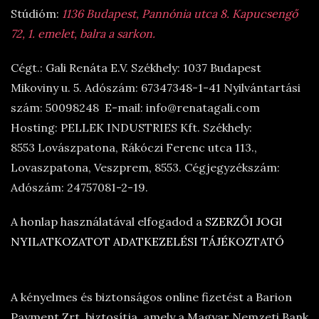
Stúdióm:
1136 Budapest, Pannónia utca 8. Kapucsengő
72, 1. emelet, balra a sarkon.
Cégt.: Gali Renáta E.V. Székhely: 1037 Budapest
Mikoviny u. 5. Adószám: 67347348-1-41 Nyilvántartási
szám: 50098248 E-mail: info@renatagali.com
Hosting: PELLEK INDUSTRIES Kft. Székhely:
8553 Lovászpatona, Rákóczi Ferenc utca 113.,
Lovaszpatona, Veszprem, 8553. Cégjegyzékszám:
Adószám: 24757081-2-19.
A honlap használatával elfogadod a
SZERZŐI JOGI
NYILATKOZATOT
ADATKEZELÉSI TÁJÉKOZTATÓ
A kényelmes és biztonságos online fizetést a Barion
Payment Zrt. biztosítja, amely a Magyar Nemzeti Bank