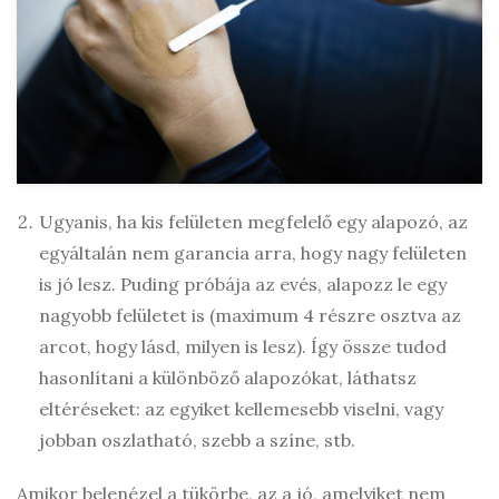
Ugyanis, ha kis felületen megfelelő egy alapozó, az
egyáltalán nem garancia arra, hogy nagy felületen
is jó lesz. Puding próbája az evés, alapozz le egy
nagyobb felületet is (maximum 4 részre osztva az
arcot, hogy lásd, milyen is lesz). Így össze tudod
hasonlítani a különböző alapozókat, láthatsz
eltéréseket: az egyiket kellemesebb viselni, vagy
jobban oszlatható, szebb a színe, stb.
Amikor belenézel a tükörbe, az a jó, amelyiket nem