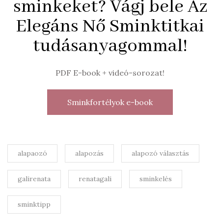
sminkeket? Vágj bele Az
Elegáns Nő Sminktitkai
tudásanyagommal!
PDF E-book + videó-sorozat!
Sminkfortélyok e-book
alapaozó
alapozás
alapozó választás
galirenata
renatagali
sminkelés
sminktipp