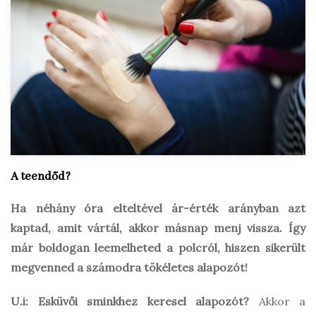
A teendőd?
Ha néhány óra elteltével ár-érték arányban azt
kaptad, amit vártál, akkor másnap menj vissza. Így
már boldogan leemelheted a polcról, hiszen sikerült
megvenned a számodra tökéletes alapozót!
U.i:
Esküvői sminkhez keresel alapozót?
Akkor a