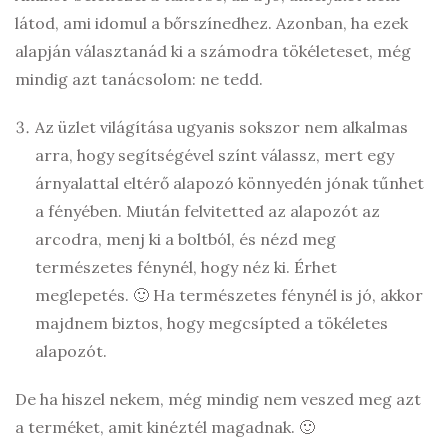
látod, ami idomul a bőrszínedhez. Azonban, ha ezek
alapján választanád ki a számodra tökéleteset, még
mindig azt tanácsolom: ne tedd.
Az üzlet világítása ugyanis sokszor nem alkalmas
arra, hogy segítségével színt válassz, mert egy
árnyalattal eltérő alapozó könnyedén jónak tűnhet
a fényében. Miután felvitetted az alapozót az
arcodra, menj ki a boltból, és nézd meg
természetes fénynél, hogy néz ki. Érhet
meglepetés. 🙂 Ha természetes fénynél is jó, akkor
majdnem biztos, hogy megcsípted a tökéletes
alapozót.
De ha hiszel nekem, még mindig nem veszed meg azt
a terméket, amit kinéztél magadnak. 🙂