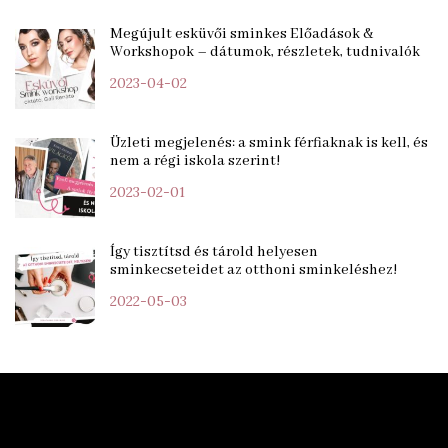
Megújult esküvői sminkes Előadások &
Workshopok – dátumok, részletek, tudnivalók
2023-04-02
Üzleti megjelenés: a smink férfiaknak is kell, és
nem a régi iskola szerint!
2023-02-01
Így tisztítsd és tárold helyesen
sminkecseteidet az otthoni sminkeléshez!
2022-05-03