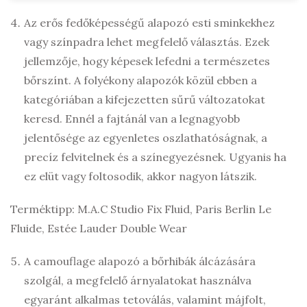
Az erős fedőképességű alapozó esti sminkekhez
vagy színpadra lehet megfelelő választás. Ezek
jellemzője, hogy képesek lefedni a természetes
bőrszínt. A folyékony alapozók közül ebben a
kategóriában a kifejezetten sűrű változatokat
keresd. Ennél a fajtánál van a legnagyobb
jelentősége az egyenletes oszlathatóságnak, a
precíz felvitelnek és a színegyezésnek. Ugyanis ha
ez elüt vagy foltosodik, akkor nagyon látszik.
Terméktipp: M.A.C Studio Fix Fluid, Paris Berlin Le
Fluide, Estée Lauder Double Wear
A camouflage alapozó a bőrhibák álcázására
szolgál, a megfelelő árnyalatokat használva
egyaránt alkalmas tetoválás, valamint májfolt,