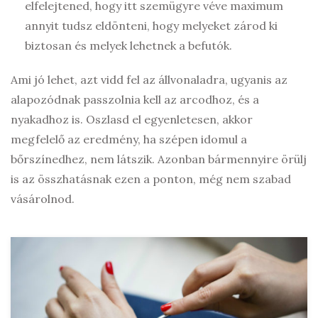
elfelejtened, hogy itt szemügyre véve maximum
annyit tudsz eldönteni, hogy melyeket zárod ki
biztosan és melyek lehetnek a befutók.
Ami jó lehet, azt vidd fel az állvonaladra, ugyanis az
alapozódnak passzolnia kell az arcodhoz, és a
nyakadhoz is. Oszlasd el egyenletesen, akkor
megfelelő az eredmény, ha szépen idomul a
bőrszínedhez, nem látszik. Azonban bármennyire örülj
is az összhatásnak ezen a ponton, még nem szabad
vásárolnod.