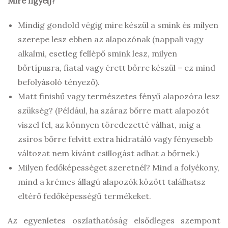
Mire figyelj?
Mindig gondold végig mire készül a smink és milyen
szerepe lesz ebben az alapozónak (nappali vagy
alkalmi, esetleg fellépő smink lesz, milyen
bőrtípusra, fiatal vagy érett bőrre készül – ez mind
befolyásoló tényező).
Matt finishű vagy természetes fényű alapozóra lesz
szükség? (Például, ha száraz bőrre matt alapozót
viszel fel, az könnyen töredezetté válhat, míg a
zsíros bőrre felvitt extra hidratáló vagy fényesebb
változat nem kívánt csillogást adhat a bőrnek.)
Milyen fedőképességet szeretnél? Mind a folyékony,
mind a krémes állagú alapozók között találhatsz
eltérő fedőképességű termékeket.
Az egyenletes oszlathatóság elsődleges szempont