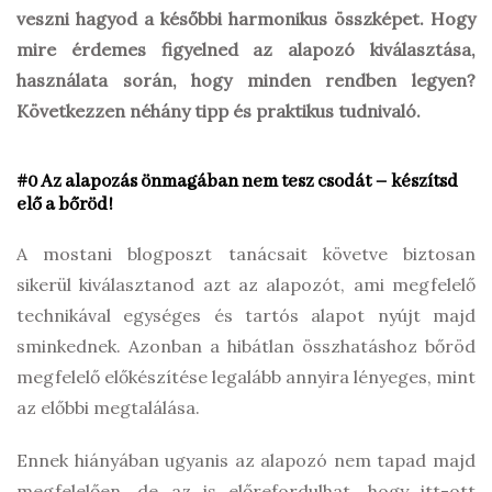
veszni hagyod a későbbi harmonikus összképet. Hogy
mire érdemes figyelned az alapozó kiválasztása,
használata során, hogy minden rendben legyen?
Következzen néhány tipp és praktikus tudnivaló.
#0 Az alapozás önmagában nem tesz csodát – készítsd
elő a bőröd!
A mostani blogposzt tanácsait követve biztosan
sikerül kiválasztanod azt az alapozót, ami megfelelő
technikával egységes és tartós alapot nyújt majd
sminkednek. Azonban a hibátlan összhatáshoz bőröd
megfelelő előkészítése legalább annyira lényeges, mint
az előbbi megtalálása.
Ennek hiányában ugyanis az alapozó nem tapad majd
megfelelően, de az is előrefordulhat, hogy itt-ott