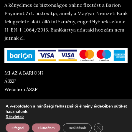
A kényelmes és biztonságos online fizetést a Barion
Payment Zrt. biztosítja, amely a Magyar Nemzeti Bank
felügyelete alatt álló intézmény, engedélyének száma:
H-EN-I-1064/2013. Bankkártya adataid hozzám nem
jutnak el.
MI AZ A BARION?
ÁSZF
Webshop ÁSZF
A weboldalon a minőségi felhasználói élmény érdekében sütiket
használunk.
Részletek
Close GDPR Cooki
Elfogad
Elutasítom
Beállítások