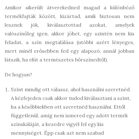
Amikor sikerült átverekedned magad a különböző
termékfajták között, kizártad, amik biztosan nem
lesznek jók, kiválasztottad azokat, amelyek
valószínűleg igen, akkor jöhet, egy szintén nem kis
feladat, a szín megtalálása (utóbbi azért lényeges,
mert minél erősebben fed egy alapozó, annál jobban
látszik, ha elüt a természetes bőrszínedtől).
De hogyan?
Színt mindig ott válassz, ahol használni szeretnéd.
A kézfejeden csak akkor tudod kiválasztani a színt,
ha a későbbiekben ott szeretnéd használni. Ettől
függetlenül, amíg nem ismered egy adott termék
színskáláját, a kezedre vigyél fel egy kis
mennyiséget. Épp csak azt nem szabad