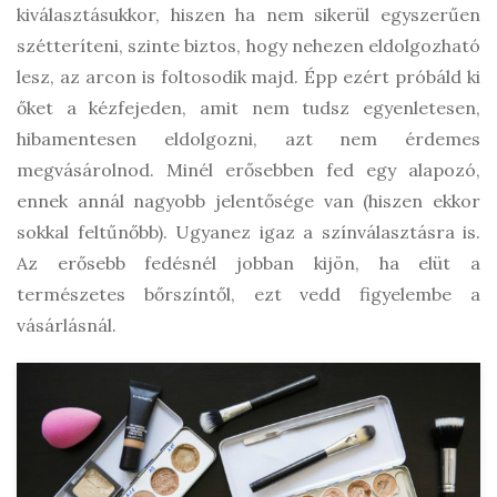
kiválasztásukkor, hiszen ha nem sikerül egyszerűen
szétteríteni, szinte biztos, hogy nehezen eldolgozható
lesz, az arcon is foltosodik majd. Épp ezért próbáld ki
őket a kézfejeden, amit nem tudsz egyenletesen,
hibamentesen eldolgozni, azt nem érdemes
megvásárolnod. Minél erősebben fed egy alapozó,
ennek annál nagyobb jelentősége van (hiszen ekkor
sokkal feltűnőbb). Ugyanez igaz a színválasztásra is.
Az erősebb fedésnél jobban kijön, ha elüt a
természetes bőrszíntől, ezt vedd figyelembe a
vásárlásnál.