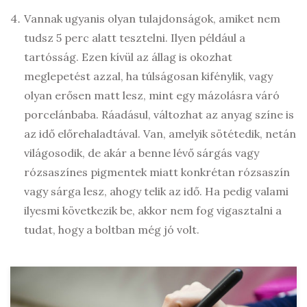
Vannak ugyanis olyan tulajdonságok, amiket nem
tudsz 5 perc alatt tesztelni. Ilyen például a
tartósság. Ezen kívül az állag is okozhat
meglepetést azzal, ha túlságosan kifénylik, vagy
olyan erősen matt lesz, mint egy mázolásra váró
porcelánbaba. Ráadásul, változhat az anyag színe is
az idő előrehaladtával. Van, amelyik sötétedik, netán
világosodik, de akár a benne lévő sárgás vagy
rózsaszínes pigmentek miatt konkrétan rózsaszín
vagy sárga lesz, ahogy telik az idő. Ha pedig valami
ilyesmi következik be, akkor nem fog vigasztalni a
tudat, hogy a boltban még jó volt.