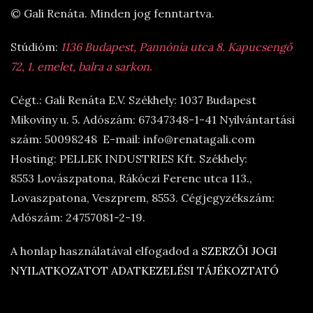
© Gali Renáta. Minden jog fenntartva.
Stúdióm:
1136 Budapest, Pannónia utca 8. Kapucsengő
72, 1. emelet, balra a sarkon.
Cégt.: Gali Renáta E.V. Székhely: 1037 Budapest
Mikoviny u. 5. Adószám: 67347348-1-41 Nyilvántartási
szám: 50098248 E-mail: info@renatagali.com
Hosting: PELLEK INDUSTRIES Kft. Székhely:
8553 Lovászpatona, Rákóczi Ferenc utca 113.,
Lovaszpatona, Veszprem, 8553. Cégjegyzékszám:
Adószám: 24757081-2-19.
A honlap használatával elfogadod a
SZERZŐI JOGI
NYILATKOZATOT
ADATKEZELÉSI TÁJÉKOZTATÓ