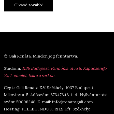
Olvasd tovább!
© Gali Renáta. Minden jog fenntartva.
Stúdióm:
1136 Budapest, Pannónia utca 8. Kapucsengő
72, 1. emelet, balra a sarkon.
Cégt.: Gali Renáta E.V. Székhely: 1037 Budapest
Mikoviny u. 5. Adószám: 67347348-1-41 Nyilvántartási
szám: 50098248 E-mail: info@renatagali.com
Hosting: PELLEK INDUSTRIES Kft. Székhely: