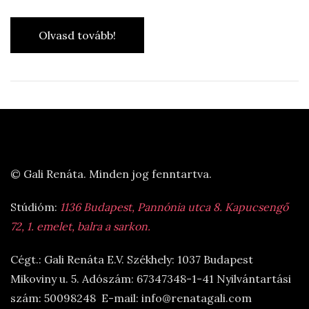
Olvasd tovább!
© Gali Renáta. Minden jog fenntartva.
Stúdióm:
1136 Budapest, Pannónia utca 8. Kapucsengő
72, 1. emelet, balra a sarkon.
Cégt.: Gali Renáta E.V. Székhely: 1037 Budapest
Mikoviny u. 5. Adószám: 67347348-1-41 Nyilvántartási
szám: 50098248 E-mail: info@renatagali.com