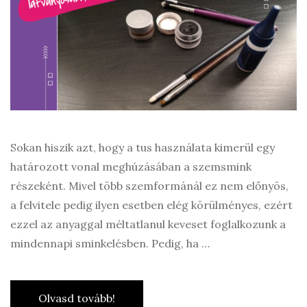
Sokan hiszik azt, hogy a tus használata kimerül egy
határozott vonal meghúzásában a szemsmink
részeként. Mivel több szemformánál ez nem előnyös,
a felvitele pedig ilyen esetben elég körülményes, ezért
ezzel az anyaggal méltatlanul keveset foglalkozunk a
mindennapi sminkelésben. Pedig, ha …
Olvasd tovább!