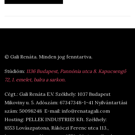
© Gali Renáta. Minden jog fenntartva.
Stúdióm:
1136 Budapest, Pannónia utca 8. Kapucsengő
72, 1. emelet, balra a sarkon.
Cégt.: Gali Renáta E.V. Székhely: 1037 Budapest
Mikoviny u. 5. Adószám: 67347348-1-41 Nyilvántartási
szám: 50098248 E-mail: info@renatagali.com
Hosting: PELLEK INDUSTRIES Kft. Székhely:
8553 Lovászpatona, Rákóczi Ferenc utca 113.,