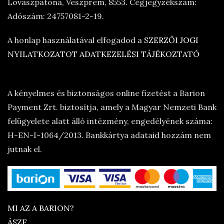
Lovaszpatona, Veszprem, 8553. Cégjegyzékszám:
Adószám: 24757081-2-19.
A honlap használatával elfogadod a
SZERZŐI JOGI
NYILATKOZATOT
ADATKEZELÉSI TÁJÉKOZTATÓ
A kényelmes és biztonságos online fizetést a Barion
Payment Zrt. biztosítja, amely a Magyar Nemzeti Bank
felügyelete alatt álló intézmény, engedélyének száma:
H-EN-I-1064/2013. Bankkártya adataid hozzám nem
jutnak el.
MI AZ A BARION?
ÁSZF