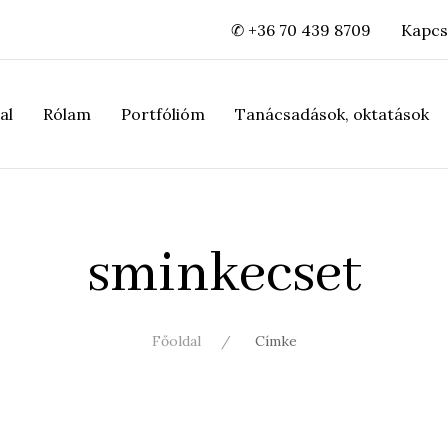
✆ +36 70 439 8709
Kapcs
al
Rólam
Portfólióm
Tanácsadások, oktatások
sminkecset
Főoldal
Címke