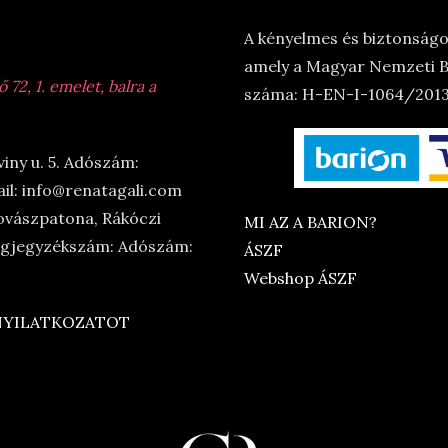
A kényelmes és biztonságos
amely a Magyar Nemzeti Ba
72, 1. emelet, balra a
száma: H-EN-I-1064/2013.
viny u. 5. Adószám:
il: info@renatagali.com
ovászpatona, Rákóczi
MI AZ A BARION?
Cégjegyzékszám: Adószám:
ÁSZF
Webshop ÁSZF
 NYILATKOZATOT