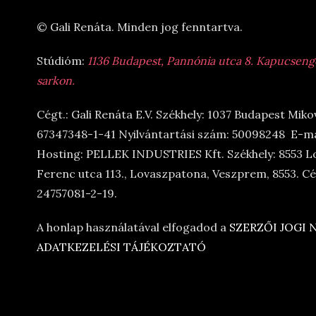
© Gali Renáta. Minden jog fenntartva.
Stúdióm:
1136 Budapest, Pannónia utca 8. Kapucsengő 
sarkon.
Cégt.: Gali Renáta E.V. Székhely: 1037 Budapest Miko
67347348-1-41 Nyilvántartási szám: 50098248 E-ma
Hosting: PELLEK INDUSTRIES Kft. Székhely: 8553 L
Ferenc utca 113., Lovaszpatona, Veszprem, 8553. 
24757081-2-19.
A honlap használatával elfogadod a
SZERZŐI JOGI
ADATKEZELÉSI TÁJÉKOZTATÓ