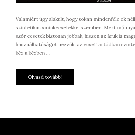
Valamiért úgy alakult, hogy sokan mindenféle ok nélk
szintetikus sminkecsetekkel szemben. Mert műanya
szőr ecsetek biztosan jobbak, hiszen az áruk is ma
használhatóságot nézzük, az ecsettartódban szinte
kéz a kézben …
Olvasd tovább!