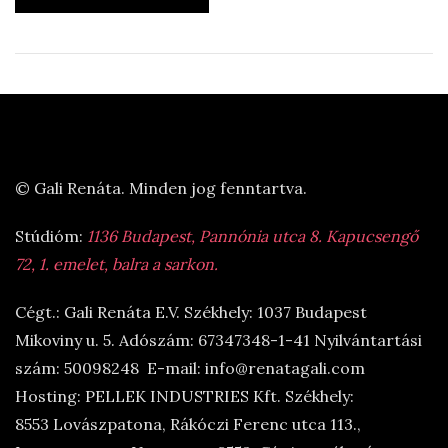
© Gali Renáta. Minden jog fenntartva.
Stúdióm:
1136 Budapest, Pannónia utca 8. Kapucsengő
72, 1. emelet, balra a sarkon.
Cégt.: Gali Renáta E.V. Székhely: 1037 Budapest
Mikoviny u. 5. Adószám: 67347348-1-41 Nyilvántartási
szám: 50098248 E-mail: info@renatagali.com
Hosting: PELLEK INDUSTRIES Kft. Székhely:
8553 Lovászpatona, Rákóczi Ferenc utca 113.,