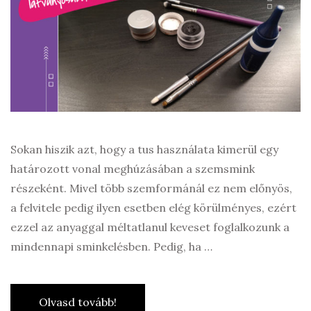
Sokan hiszik azt, hogy a tus használata kimerül egy
határozott vonal meghúzásában a szemsmink
részeként. Mivel több szemformánál ez nem előnyös,
a felvitele pedig ilyen esetben elég körülményes, ezért
ezzel az anyaggal méltatlanul keveset foglalkozunk a
mindennapi sminkelésben. Pedig, ha …
Olvasd tovább!