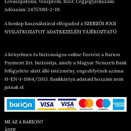
Lovaszpatona, Veszprem, 8553. Cégjegyzékszám:
Adószám: 24757081-2-19.
A honlap használatával elfogadod a
SZERZŐI JOGI
NYILATKOZATOT
ADATKEZELÉSI TÁJÉKOZTATÓ
A kényelmes és biztonságos online fizetést a Barion
Payment Zrt. biztosítja, amely a Magyar Nemzeti Bank
felügyelete alatt álló intézmény, engedélyének száma:
H-EN-I-1064/2013. Bankkártya adataid hozzám nem
jutnak el.
MI AZ A BARION?
ÁSZF