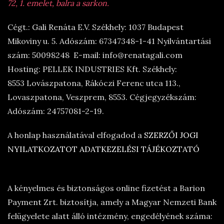
72, 1. emelet, balra a sarkon.
Cégt.: Gali Renáta E.V. Székhely: 1037 Budapest
Mikoviny u. 5. Adószám: 67347348-1-41 Nyilvántartási
szám: 50098248 E-mail: info@renatagali.com
Hosting: PELLEK INDUSTRIES Kft. Székhely:
8553 Lovászpatona, Rákóczi Ferenc utca 113.,
Lovaszpatona, Veszprem, 8553. Cégjegyzékszám:
Adószám: 24757081-2-19.
A honlap használatával elfogadod a
SZERZŐI JOGI
NYILATKOZATOT
ADATKEZELÉSI TÁJÉKOZTATÓ
A kényelmes és biztonságos online fizetést a Barion
Payment Zrt. biztosítja, amely a Magyar Nemzeti Bank
felügyelete alatt álló intézmény, engedélyének száma: