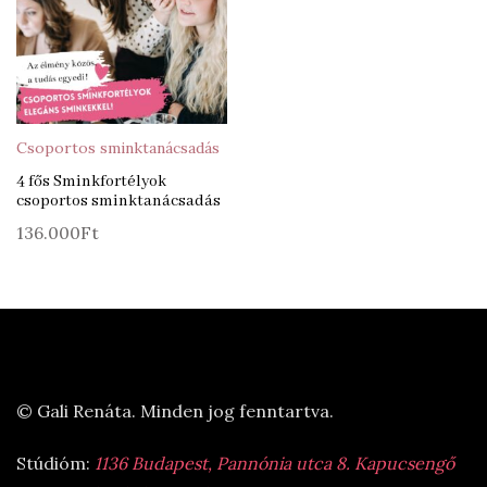
Csoportos sminktanácsadás
4 fős Sminkfortélyok
csoportos sminktanácsadás
136.000
Ft
© Gali Renáta. Minden jog fenntartva.
Stúdióm:
1136 Budapest, Pannónia utca 8. Kapucsengő