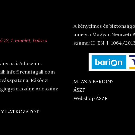
A kényelmes és biztonságos
amely a Magyar Nemzeti Ba
72, 1. emelet, balra a
száma: H-EN-I-1064/2013.
viny u. 5. Adószám:
il: info@renatagali.com
ovászpatona, Rákóczi
MI AZ A BARION?
Cégjegyzékszám: Adószám:
ÁSZF
Webshop ÁSZF
 NYILATKOZATOT