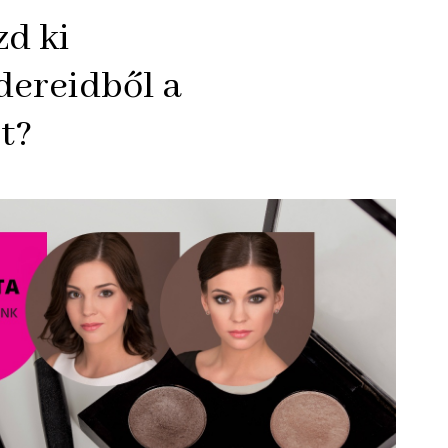
d ki
ereidből a
t?