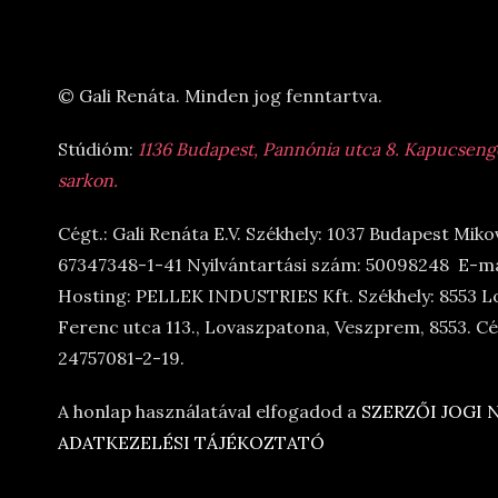
© Gali Renáta. Minden jog fenntartva.
Stúdióm:
1136 Budapest, Pannónia utca 8. Kapucsengő 
sarkon.
Cégt.: Gali Renáta E.V. Székhely: 1037 Budapest Miko
67347348-1-41 Nyilvántartási szám: 50098248 E-ma
Hosting: PELLEK INDUSTRIES Kft. Székhely: 8553 L
Ferenc utca 113., Lovaszpatona, Veszprem, 8553. 
24757081-2-19.
A honlap használatával elfogadod a
SZERZŐI JOGI
ADATKEZELÉSI TÁJÉKOZTATÓ