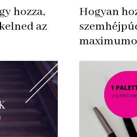
úgy hozza,
Hogyan hoz
kelned az
szemhéjpúd
maximumo