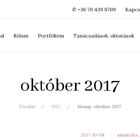
✆ +36 70 439 8709
Kapcs
al
Rólam
Portfólióm
Tanácsadások, oktatások
október 2017
Főoldal
2017
Hónap: október 2017
2017-10-08
sminkelés