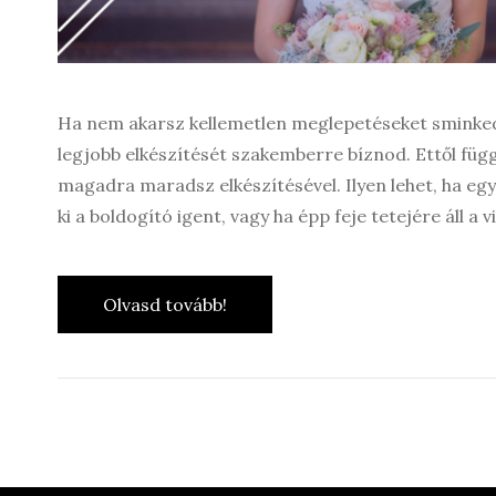
Ha nem akarsz kellemetlen meglepetéseket sminked
legjobb elkészítését szakemberre bíznod. Ettől füg
magadra maradsz elkészítésével. Ilyen lehet, ha eg
ki a boldogító igent, vagy ha épp feje tetejére áll a v
Olvasd tovább!