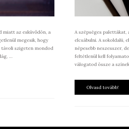
 miatt az esküvődön, a
A szépséges palettákat,
getlenül megesik, hogy
elcsábulni. A sokoldalú
y távoli szigeten mondod
népesebb neszesszer, de
ilág, …
feltétlenül kell folyama
válogatod össze a színek
Olvasd tovább!