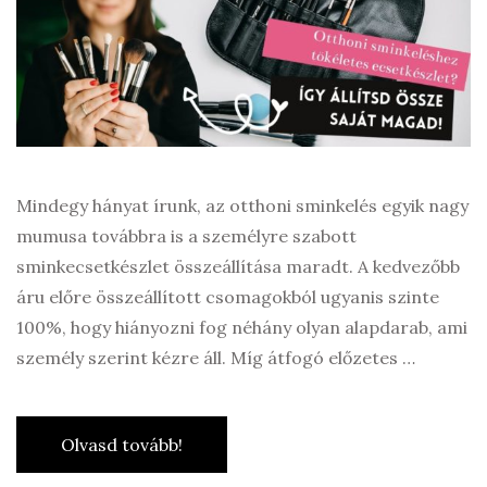
Mindegy hányat írunk, az otthoni sminkelés egyik nagy
mumusa továbbra is a személyre szabott
sminkecsetkészlet összeállítása maradt. A kedvezőbb
áru előre összeállított csomagokból ugyanis szinte
100%, hogy hiányozni fog néhány olyan alapdarab, ami
személy szerint kézre áll. Míg átfogó előzetes …
Olvasd tovább!