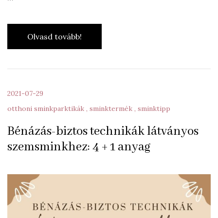
Olvasd tovább!
2021-07-29
otthoni sminkparktikák
sminktermék
sminktipp
Bénázás-biztos technikák látványos
szemsminkhez: 4 + 1 anyag