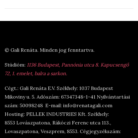
© Gali Renáta. Minden jog fenntartva.
Stúdióm:
1136 Budapest, Pannónia utca 8. Kapucsengő
72, 1. emelet, balra a sarkon.
Cégt.: Gali Renáta E.V. Székhely: 1037 Budapest
Mikoviny u. 5. Adószám: 67347348-1-41 Nyilvántartási
szám: 50098248 E-mail: info@renatagali.com
Hosting: PELLEK INDUSTRIES Kft. Székhely:
8553 Lovászpatona, Rákóczi Ferenc utca 113.,
Lovaszpatona, Veszprem, 8553. Cégjegyzékszám: