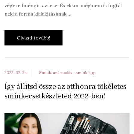
végeredmény is az lesz. És ekkor még nem is fogtál
neki a forma kialakításának …
Olvasd tovább!
2022-02-24
Sminktanácsadás
sminktipp
Így állítsd össze az otthonra tökéletes
sminkecsetkészleted 2022-ben!