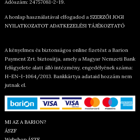
Adószám: 24757081-2-19.
A honlap használatával elfogadod a
SZERZŐI JOGI
NYILATKOZATOT
ADATKEZELÉSI TÁJÉKOZTATÓ
A kényelmes és biztonságos online fizetést a Barion
Payment Zrt. biztosítja, amely a Magyar Nemzeti Bank
felügyelete alatt álló intézmény, engedélyének száma:
H-EN-I-1064/2013. Bankkártya adataid hozzám nem
jutnak el.
MI AZ A BARION?
ÁSZF
Webshop ÁSZF