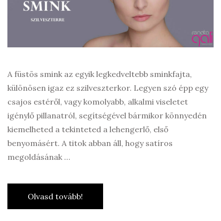
A füstös smink az egyik legkedveltebb sminkfajta,
különösen igaz ez szilveszterkor. Legyen szó épp egy
csajos estéről, vagy komolyabb, alkalmi viseletet
igénylő pillanatról, segítségével bármikor könnyedén
kiemelheted a tekinteted a lehengerlő, első
benyomásért. A titok abban áll, hogy satíros
megoldásának …
Olvasd tovább!