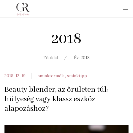
2018
Főoldal
Év: 2018
2018-12-19
sminktermék
sminktipp
Beauty blender, az őrületen túl:
hülyeség vagy klassz eszköz
alapozáshoz?