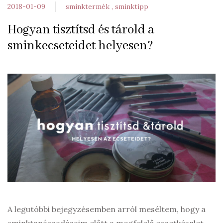
2018-01-09
sminktermék
sminktipp
Hogyan tisztítsd és tárold a
sminkecseteidet helyesen?
A legutóbbi bejegyzésemben arról meséltem, hogy a