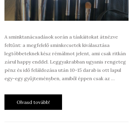
A sminktanácsadások során a táskáitokat átnézve
feltűnt: a megfelelő sminkecsetek kiválasztása
legtöbbeteknek kész rémálmot jelent, ami csak ritkán
zárul happy enddel. Leggyakrabban ugyanis rengeteg
pénz és idő feláldozása után 10-15 darab is ott lapul
egy-egy gyűjteményben, amiből éppen csak az …
Olvasd tovább!