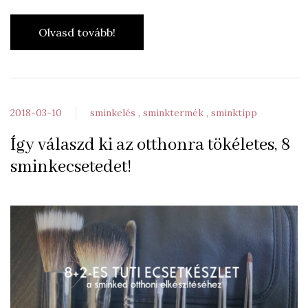
Olvasd tovább!
2018-03-10
sminkelés
sminktermék
sminktipp
Így válaszd ki az otthonra tökéletes, 8
sminkecsetedet!