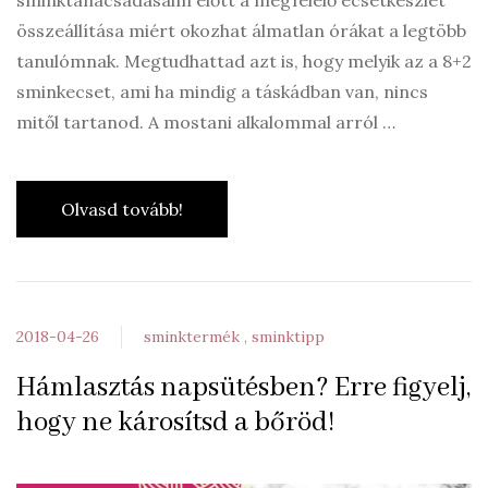
sminktanácsadásaim előtt a megfelelő ecsetkészlet
összeállítása miért okozhat álmatlan órákat a legtöbb
tanulómnak. Megtudhattad azt is, hogy melyik az a 8+2
sminkecset, ami ha mindig a táskádban van, nincs
mitől tartanod. A mostani alkalommal arról …
Olvasd tovább!
2018-04-26
sminktermék
sminktipp
Hámlasztás napsütésben? Erre figyelj,
hogy ne károsítsd a bőröd!