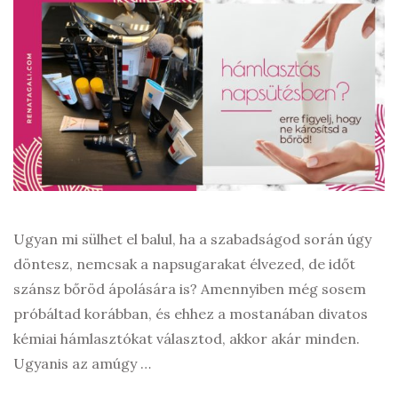
Ugyan mi sülhet el balul, ha a szabadságod során úgy
döntesz, nemcsak a napsugarakat élvezed, de időt
szánsz bőröd ápolására is? Amennyiben még sosem
próbáltad korábban, és ehhez a mostanában divatos
kémiai hámlasztókat választod, akkor akár minden.
Ugyanis az amúgy …