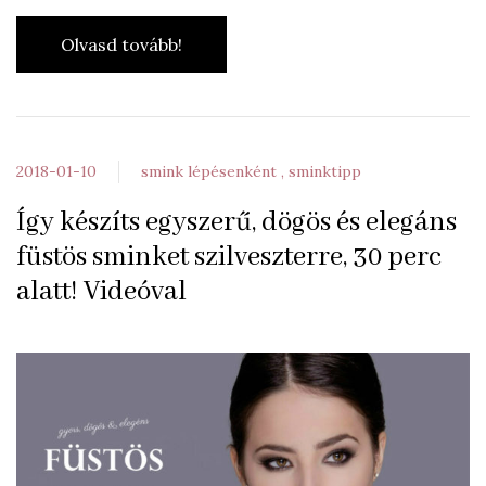
Olvasd tovább!
2018-01-10
smink lépésenként
sminktipp
Így készíts egyszerű, dögös és elegáns
füstös sminket szilveszterre, 30 perc
alatt! Videóval