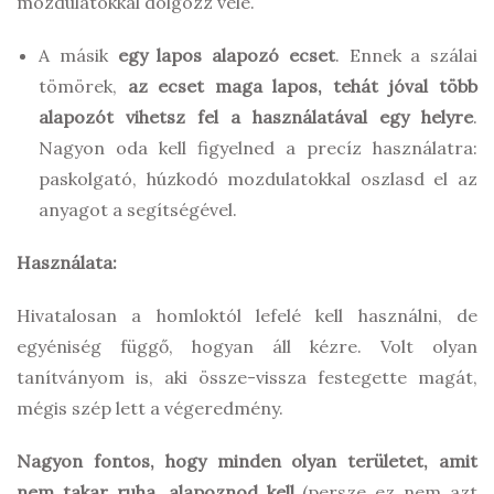
mozdulatokkal dolgozz vele.
A másik
egy lapos alapozó ecset
. Ennek a szálai
tömörek,
az ecset maga lapos, tehát jóval több
alapozót vihetsz fel a használatával egy helyre
.
Nagyon oda kell figyelned a precíz használatra:
paskolgató, húzkodó mozdulatokkal oszlasd el az
anyagot a segítségével.
Használata:
Hivatalosan a homloktól lefelé kell használni, de
egyéniség függő, hogyan áll kézre. Volt olyan
tanítványom is, aki össze-vissza festegette magát,
mégis szép lett a végeredmény.
Nagyon fontos, hogy minden olyan területet, amit
nem takar ruha, alapoznod kell
(persze ez nem azt