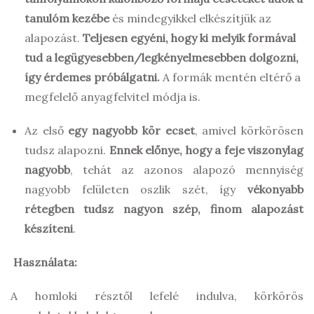
tanulóm kezébe
és mindegyikkel elkészítjük az
alapozást.
Teljesen egyéni, hogy ki melyik formával
tud a legügyesebben/legkényelmesebben dolgozni,
így érdemes próbálgatni.
A formák mentén eltérő a
megfelelő anyagfelvitel módja is.
Az első
egy nagyobb kör ecset
, amivel körkörösen
tudsz alapozni.
Ennek előnye, hogy a feje viszonylag
nagyobb
, tehát az azonos alapozó mennyiség
nagyobb felületen oszlik szét, így
vékonyabb
rétegben tudsz nagyon szép, finom alapozást
készíteni
.
Használata:
A homloki résztől lefelé indulva, körkörös