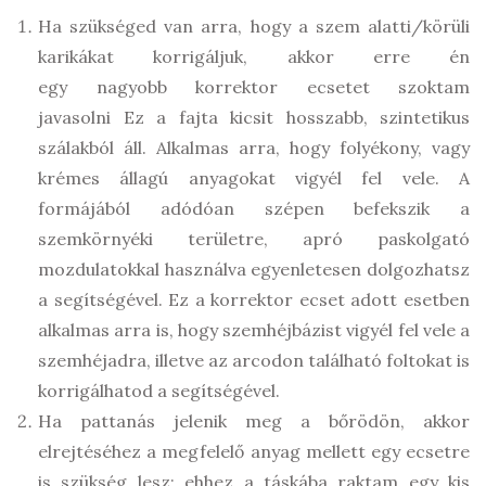
Ha szükséged van arra, hogy a szem alatti/körüli
karikákat korrigáljuk, akkor erre én
egy nagyobb korrektor ecsetet szoktam
javasolni Ez a fajta kicsit hosszabb, szintetikus
szálakból áll. Alkalmas arra, hogy folyékony, vagy
krémes állagú anyagokat vigyél fel vele. A
formájából adódóan szépen befekszik a
szemkörnyéki területre, apró paskolgató
mozdulatokkal használva egyenletesen dolgozhatsz
a segítségével. Ez a korrektor ecset adott esetben
alkalmas arra is, hogy szemhéjbázist vigyél fel vele a
szemhéjadra, illetve az arcodon található foltokat is
korrigálhatod a segítségével.
Ha pattanás jelenik meg a bőrödön, akkor
elrejtéséhez a megfelelő anyag mellett egy ecsetre
is szükség lesz: ehhez a táskába raktam egy kis