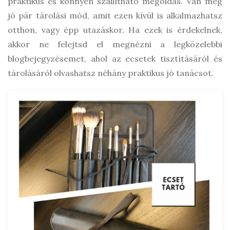
praktikus és könnyen szállítható megoldás. Van még
jó pár tárolási mód, amit ezen kívül is alkalmazhatsz
otthon, vagy épp utazáskor. Ha ezek is érdekelnek,
akkor ne felejtsd el megnézni a legközelebbi
blogbejegyzésemet, ahol az ecsetek tisztításáról és
tárolásáról olvashatsz néhány praktikus jó tanácsot.