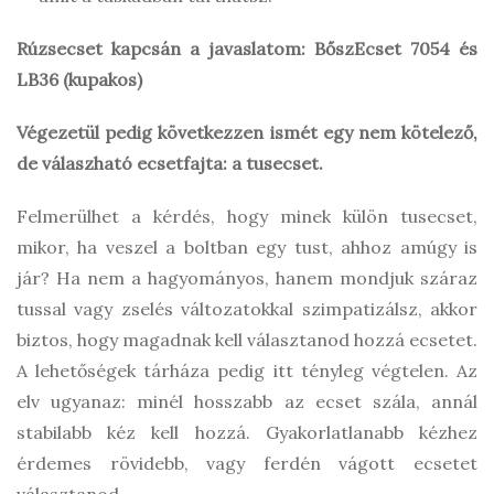
Rúzsecset kapcsán a javaslatom: BőszEcset 7054 és
LB36 (kupakos)
Végezetül pedig következzen ismét egy nem kötelező,
de válaszható ecsetfajta: a tusecset.
Felmerülhet a kérdés, hogy minek külön tusecset,
mikor, ha veszel a boltban egy tust, ahhoz amúgy is
jár? Ha nem a hagyományos, hanem mondjuk száraz
tussal vagy zselés változatokkal szimpatizálsz, akkor
biztos, hogy magadnak kell választanod hozzá ecsetet.
A lehetőségek tárháza pedig itt tényleg végtelen. Az
elv ugyanaz: minél hosszabb az ecset szála, annál
stabilabb kéz kell hozzá. Gyakorlatlanabb kézhez
érdemes rövidebb, vagy ferdén vágott ecsetet
választanod.