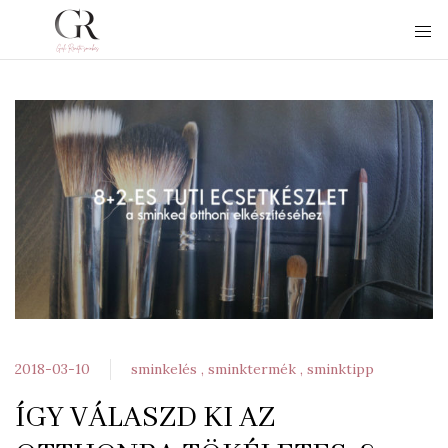
2018-03-10
sminkelés
sminktermék
sminktipp
ÍGY VÁLASZD KI AZ