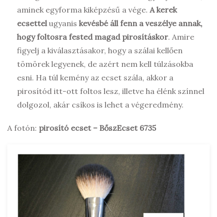
aminek egyforma kiképzésű a vége.
A kerek
ecsettel
ugyanis
kevésbé áll fenn a veszélye annak,
hogy foltosra fested magad pirosításkor
. Amire
figyelj a kiválasztásakor, hogy a szálai kellően
tömörek legyenek, de azért nem kell túlzásokba
esni. Ha túl kemény az ecset szála, akkor a
pirosítód itt-ott foltos lesz, illetve ha élénk színnel
dolgozol, akár csíkos is lehet a végeredmény.
A fotón:
pirosító ecset – BőszEcset 6735