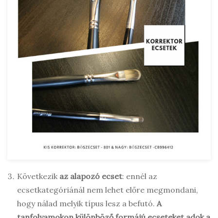
Következik
az alapozó ecset
: ennél az
ecsetkategóriánál nem lehet előre megmondani,
hogy nálad melyik típus lesz a befutó.
A
tanfolyamokon különböző formájú ecseteket adok a