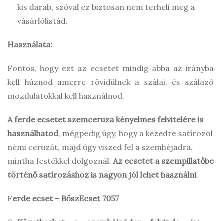
kis darab, szóval ez biztosan nem terheli meg a
vásárlólistád.
Használata:
Fontos, hogy ezt az ecsetet mindig abba az irányba
kell húznod amerre rövidülnek a szálai, és szálazó
mozdulatokkal kell használnod.
A ferde ecsetet szemceruza kényelmes felvitelére is
használhatod
, mégpedig úgy, hogy a kezedre satírozol
némi ceruzát, majd úgy viszed fel a szemhéjadra,
mintha festékkel dolgoznál.
Az ecsetet a szempillatőbe
történő satírozáshoz is nagyon jól lehet használni
.
F
erde ecset – BőszEcset 7057