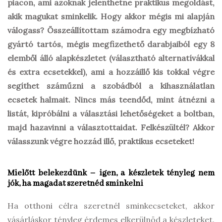
piacon, ami azoknak jelenthetne praktikus megoldást,
akik magukat sminkelik. Hogy akkor mégis mi alapján
válogass? Összeállítottam számodra egy megbízható
gyártó tartós, mégis megfizethető darabjaiból egy 8
elemből álló alapkészletet (választható alternatívákkal
és extra ecsetekkel), ami a hozzáillő kis tokkal végre
segíthet száműzni a szobádból a kihasználatlan
ecsetek halmait. Nincs más teendőd, mint átnézni a
listát, kipróbálni a választási lehetőségeket a boltban,
majd hazavinni a választottaidat. Felkészültél? Akkor
válasszunk végre hozzád illő, praktikus ecseteket!
Mielőtt belekezdünk – igen, a készletek tényleg nem
jók, ha magadat szeretnéd sminkelni
Ha otthoni célra szeretnél sminkecseteket, akkor
vásárláskor tényleg érdemes elkerülnöd a készleteket.