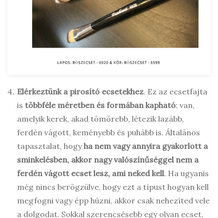
Elérkeztünk a pirosító ecsetekhez
. Ez az ecsetfajta
is
többféle méretben és formában kapható
: van,
amelyik kerek, akad tömörebb, létezik lazább,
ferdén vágott, keményebb és puhább is. Általános
tapasztalat, hogy
ha nem vagy annyira gyakorlott a
sminkelésben, akkor nagy valószínűséggel nem a
ferdén vágott ecset lesz, ami neked kell
. Ha ugyanis
még nincs berögzülve, hogy ezt a típust hogyan kell
megfogni vagy épp húzni, akkor csak nehezíted vele
a dolgodat. Sokkal szerencsésebb egy olyan ecset,