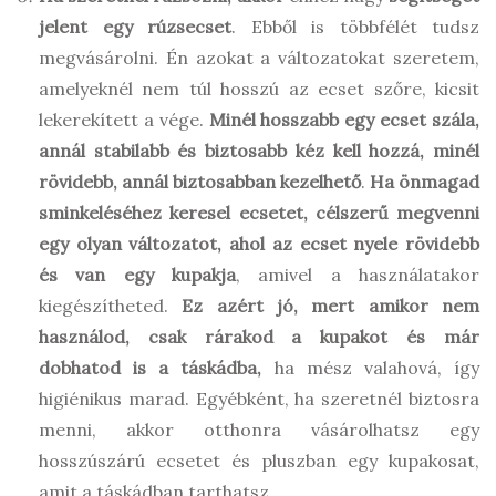
jelent egy rúzsecset
. Ebből is többfélét tudsz
megvásárolni. Én azokat a változatokat szeretem,
amelyeknél nem túl hosszú az ecset szőre, kicsit
lekerekített a vége.
Minél hosszabb egy ecset szála,
annál stabilabb és biztosabb kéz kell hozzá, minél
rövidebb, annál biztosabban kezelhető
.
Ha önmagad
sminkeléséhez keresel ecsetet, célszerű megvenni
egy olyan változatot, ahol az ecset nyele rövidebb
és van egy kupakja
, amivel a használatakor
kiegészítheted.
Ez azért jó, mert amikor nem
használod, csak rárakod a kupakot és már
dobhatod is a táskádba,
ha mész valahová, így
higiénikus marad. Egyébként, ha szeretnél biztosra
menni, akkor otthonra vásárolhatsz egy
hosszúszárú ecsetet és pluszban egy kupakosat,
amit a táskádban tarthatsz.