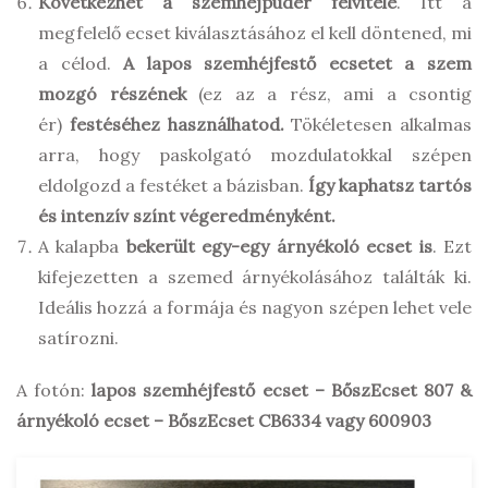
Következhet a szemhéjpúder felvitele
. Itt a
megfelelő ecset kiválasztásához el kell döntened, mi
a célod.
A lapos szemhéjfestő ecsetet a szem
mozgó részének
(ez az a rész, ami a csontig
ér)
festéséhez használhatod.
Tökéletesen alkalmas
arra, hogy paskolgató mozdulatokkal szépen
eldolgozd a festéket a bázisban.
Így kaphatsz tartós
és intenzív színt végeredményként.
A kalapba
bekerült egy-egy árnyékoló ecset is
. Ezt
kifejezetten a szemed árnyékolásához találták ki.
Ideális hozzá a formája és nagyon szépen lehet vele
satírozni.
A fotón:
lapos szemhéjfestő ecset – BőszEcset 807 &
árnyékoló ecset – BőszEcset CB6334 vagy 600903