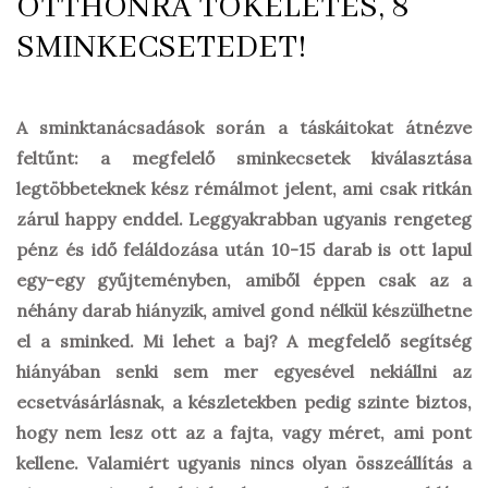
OTTHONRA TÖKÉLETES, 8
SMINKECSETEDET!
A sminktanácsadások során a táskáitokat átnézve
feltűnt: a megfelelő sminkecsetek kiválasztása
legtöbbeteknek kész rémálmot jelent, ami csak ritkán
zárul happy enddel. Leggyakrabban ugyanis rengeteg
pénz és idő feláldozása után 10-15 darab is ott lapul
egy-egy gyűjteményben, amiből éppen csak az a
néhány darab hiányzik, amivel gond nélkül készülhetne
el a sminked. Mi lehet a baj? A megfelelő segítség
hiányában senki sem mer egyesével nekiállni az
ecsetvásárlásnak, a készletekben pedig szinte biztos,
hogy nem lesz ott az a fajta, vagy méret, ami pont
kellene. Valamiért ugyanis nincs olyan összeállítás a