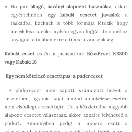
Ha por állagú, ásványi alapozót használsz
, akkor
egyértelműen
egy kabuki ecsetet javaslok
a
táskádba. Ezeknek is több formája létezik, hogy
melyik lesz ideális, nyilván egyén függő, de ennél az
anyagnál általában erre a típusra van szükség.
Kabuki ecset
estén a javaslatom:
BőszEcset KB800
vagy Kabuki 18
Egy nem kötelező ecsettípus: a púderecset
A púderecset nem kapott számozott helyet a
készletben, ugyanis saját magad sminkelése esetén
nem elsődleges ecsetfajta. Ha a készletedbe nagyobb
alapozó ecsetet választasz, akkor azzal is felviheted a
púdert. Amennyiben pedig a laposra esett a
választásod, ugyanolyan jó szolgálatot tehet erre a