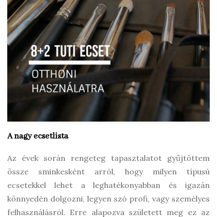
A nagy ecsetlista
Az évek során rengeteg tapasztalatot gyűjtöttem
össze sminkesként arról, hogy milyen típusú
ecsetekkel lehet a leghatékonyabban és igazán
könnyedén dolgozni, legyen szó profi, vagy személyes
felhasználásról. Erre alapozva született meg ez az