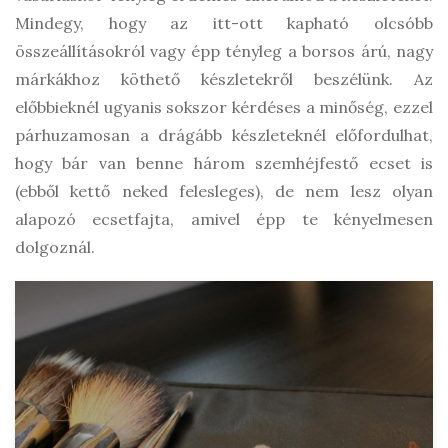
Mindegy, hogy az itt-ott kapható olcsóbb
összeállításokról vagy épp tényleg a borsos árú, nagy
márkákhoz köthető készletekről beszélünk. Az
előbbieknél ugyanis sokszor kérdéses a minőség, ezzel
párhuzamosan a drágább készleteknél előfordulhat,
hogy bár van benne három szemhéjfestő ecset is
(ebből kettő neked felesleges), de nem lesz olyan
alapozó ecsetfajta, amivel épp te kényelmesen
dolgoznál.