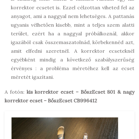
korrektor ecsetet is. Ezzel célzottan viheted fel az
anyagot, ami a naggyal nem lehetséges. A pattanás
ugyanis vélhetően kisebb, mint a teljes szem alatti
terület, ezért ha a naggyal próbálkoznál, akkor
igazából csak összemaszatolnád, körbekennéd azt,
amit elfedni szeretnél. A korrektor ecseteknél
egyébként mindig a következő szabályszerűség
érvényes : a probléma méretéhez kell az ecset
méretét igazítani.
A fotón:
kis korrektor ecset – BőszEcset 801 & nagy
korrektor ecset – BőszEcset CB996412