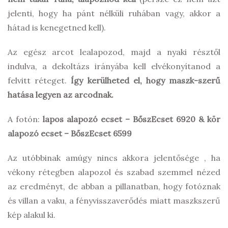
jelenti, hogy ha pánt nélküli ruhában vagy, akkor a
hátad is kenegetned kell).
Az egész arcot lealapozod, majd a nyaki résztől
indulva, a dekoltázs irányába kell elvékonyítanod a
felvitt réteget.
Így kerülheted el, hogy maszk-szerű
hatása legyen az arcodnak.
A fotón:
lapos alapozó ecset – BőszEcset 6920 & kör
alapozó ecset – BőszEcset 6599
Az utóbbinak amúgy nincs akkora jelentősége , ha
vékony rétegben alapozol és szabad szemmel nézed
az eredményt, de abban a pillanatban, hogy fotóznak
és villan a vaku, a fényvisszaverődés miatt maszkszerű
kép alakul ki.