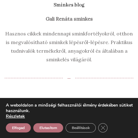
Sminkes blog
Gali Renáta sminkes
Hasznos cikkek mindennapi sminkfortélyokról, otthon
is megvalósítható sminkek lépésről-lépésre. Praktikus
tudnivalók termékekről, anyagokról és általában a
sminkelés világáról.
‒
A weboldalon a minőségi felhasználói élmény érdekében sütiket
használunk.
Részletek
Recent Posts
Close GDPR Cooki
Elfogad
Elutasítom
Beállítások
7 aranyszabály a fiatalító hatású, érett bőrre
készülő alkalmi- és örömanyasminkekhez