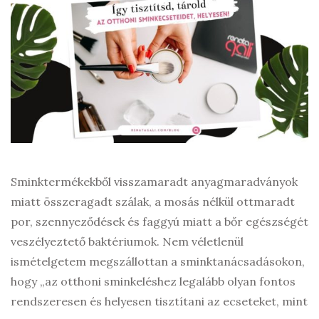
Sminktermékekből visszamaradt anyagmaradványok
miatt összeragadt szálak, a mosás nélkül ottmaradt
por, szennyeződések és faggyú miatt a bőr egészségét
veszélyeztető baktériumok. Nem véletlenül
ismételgetem megszállottan a sminktanácsadásokon,
hogy „az otthoni sminkeléshez legalább olyan fontos
rendszeresen és helyesen tisztítani az ecseteket, mint