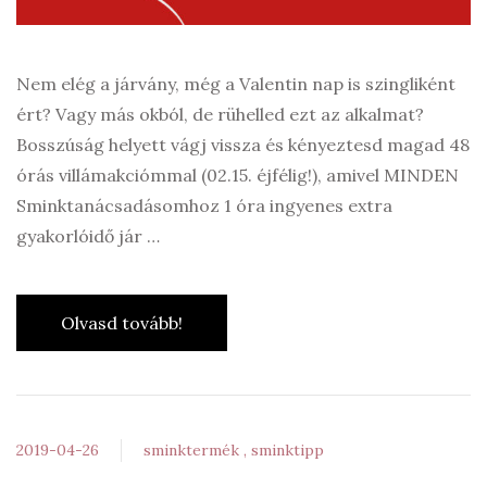
Nem elég a járvány, még a Valentin nap is szingliként
ért? Vagy más okból, de rühelled ezt az alkalmat?
Bosszúság helyett vágj vissza és kényeztesd magad 48
órás villámakciómmal (02.15. éjfélig!), amivel MINDEN
Sminktanácsadásomhoz 1 óra ingyenes extra
gyakorlóidő jár …
Olvasd tovább!
2019-04-26
sminktermék
sminktipp