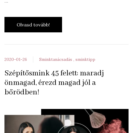
…
Olvasd tovább!
2020-01-26
Sminktanácsadás
sminktipp
Szépítősmink 45 felett: maradj
önmagad, érezd magad jól a
bőrödben!