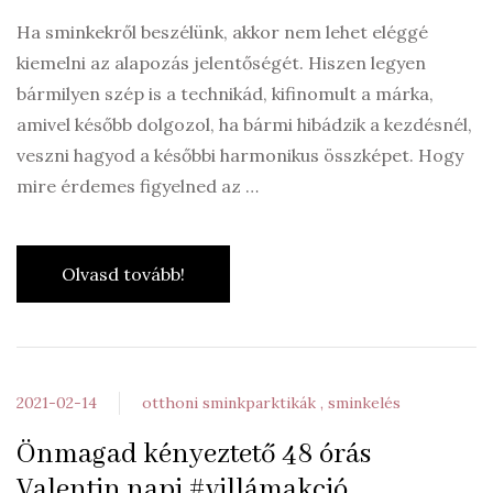
Ha sminkekről beszélünk, akkor nem lehet eléggé
kiemelni az alapozás jelentőségét. Hiszen legyen
bármilyen szép is a technikád, kifinomult a márka,
amivel később dolgozol, ha bármi hibádzik a kezdésnél,
veszni hagyod a későbbi harmonikus összképet. Hogy
mire érdemes figyelned az …
Olvasd tovább!
2021-02-14
otthoni sminkparktikák
sminkelés
Önmagad kényeztető 48 órás
Valentin napi #villámakció