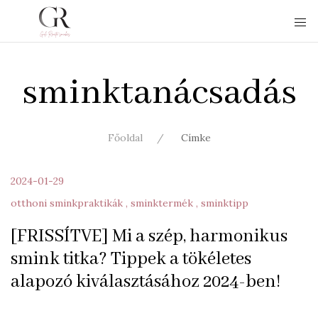
sminktanácsadás
Főoldal
Címke
2024-01-29
otthoni sminkpraktikák
sminktermék
sminktipp
[FRISSÍTVE] Mi a szép, harmonikus
smink titka? Tippek a tökéletes
alapozó kiválasztásához 2024-ben!