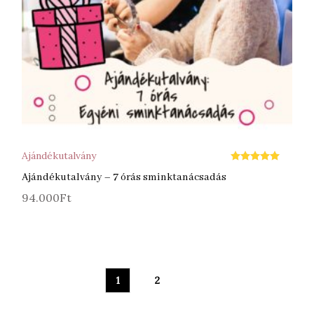
KOSÁRBA TESZEM
KOS
Ajándékutalvány
Értékelés:
5.00
Ajándékutalvány – 7 órás sminktanácsadás
/ 5
94.000
Ft
1
2