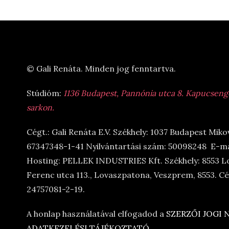
© Gali Renáta. Minden jog fenntartva.
Stúdióm:
1136 Budapest, Pannónia utca 8. Kapucsengő 
sarkon.
Cégt.: Gali Renáta E.V. Székhely: 1037 Budapest Miko
67347348-1-41 Nyilvántartási szám: 50098248 E-ma
Hosting: PELLEK INDUSTRIES Kft. Székhely: 8553 L
Ferenc utca 113., Lovaszpatona, Veszprem, 8553. 
24757081-2-19.
A honlap használatával elfogadod a
SZERZŐI JOGI
ADATKEZELÉSI TÁJÉKOZTATÓ