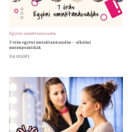
KOSÁRBA TESZEM
KOS
Egyéni sminktanácsadás
7 órás egyéni sminktanácsadás – alkalmi
sminkpraktikák
94.000
Ft