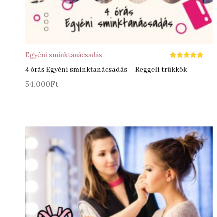
Egyéni sminktanácsadás
Értékelés:
5.00
4 órás Egyéni sminktanácsadás – Reggeli trükkök
/ 5
54.000
Ft