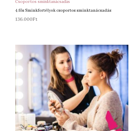
Csoportos sminktanácsadás
4 fős Sminkfortélyok csoportos sminktanácsadás
136.000
Ft