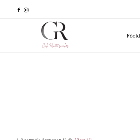
Főold
1–9 termék, összesen 13 db
View All