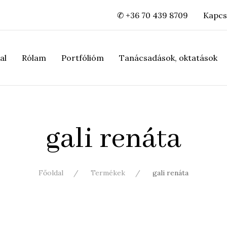
✆ +36 70 439 8709
Kapcs
al
Rólam
Portfólióm
Tanácsadások, oktatások
gali renáta
Főoldal
Termékek
gali renáta