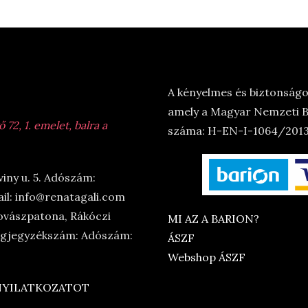
A kényelmes és biztonságos
amely a Magyar Nemzeti Ba
72, 1. emelet, balra a
száma: H-EN-I-1064/2013.
viny u. 5. Adószám:
il: info@renatagali.com
ovászpatona, Rákóczi
MI AZ A BARION?
Cégjegyzékszám: Adószám:
ÁSZF
Webshop ÁSZF
 NYILATKOZATOT