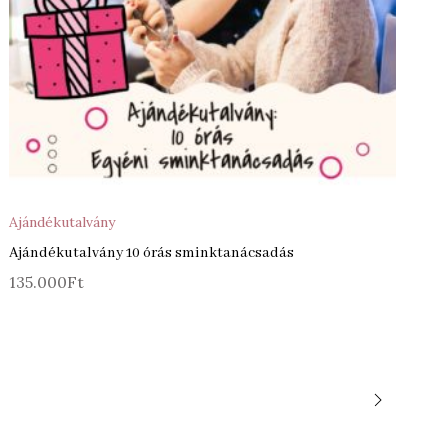
ÁRBA TESZEM
KOSÁR
Ajándékutalvány
Ajándékutalvány 10 órás sminktanácsadás
135.000
Ft