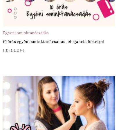
ÁRBA TESZEM
KOSÁR
Egyéni sminktanácsadás
10 órás egyéni sminktanácsadás- elegancia fortélyai
135.000
Ft