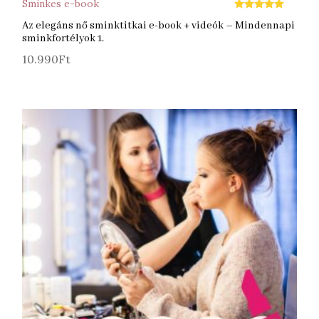
Sminkes e-book
Értékelés:
5.00
Az elegáns nő sminktitkai e-book + videók – Mindennapi
/ 5
sminkfortélyok 1.
10.990
Ft