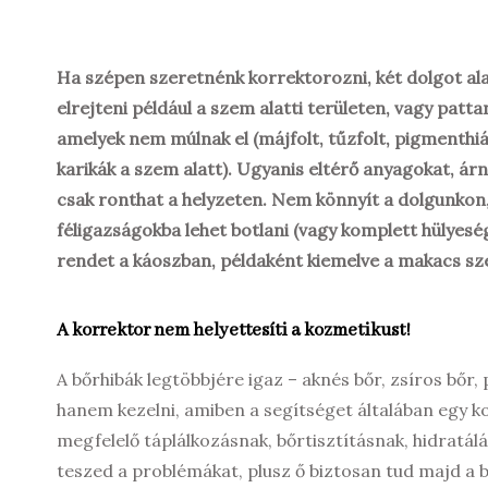
Ha szépen szeretnénk korrektorozni, két dolgot ala
elrejteni például a szem alatti területen, vagy patta
amelyek nem múlnak el (májfolt, tűzfolt, pigmenthiá
karikák a szem alatt). Ugyanis eltérő anyagokat, ár
csak ronthat a helyzeten. Nem könnyít a dolgunkon
féligazságokba lehet botlani (vagy komplett hülyesé
rendet a káoszban, példaként kiemelve a makacs sze
A korrektor nem helyettesíti a kozmetikust!
A bőrhibák legtöbbjére igaz – aknés bőr, zsíros bőr,
hanem kezelni, amiben a segítséget általában egy k
megfelelő táplálkozásnak, bőrtisztításnak, hidratá
teszed a problémákat, plusz ő biztosan tud majd a 