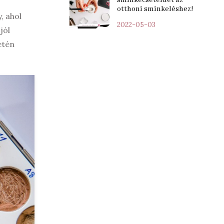
otthoni sminkeléshez!
, ahol
2022-05-03
jól
etén