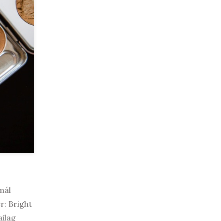
mál
r: Bright
ailag