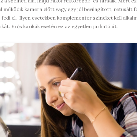
sz a szemed alá, majd rákorrektorozol!” és társaik. Mert ez
működik kamera előtt vagy egy jól bevilágított, retusált f
 fedi el. Ilyen esetekben komplementer színeket kell alkal
ikát. Erős karikák esetén ez az egyetlen járható út.