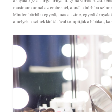
árnyalat! // a sárga árnyalat! // ha vörös rúzst ken
maximum annál az embernél, annál a bőrhiba színnel 
Minden bőrhiba egyedi, más a színe, egyedi árnyalat
amelyek a színek kioltásával tompítják a hibákat, kar