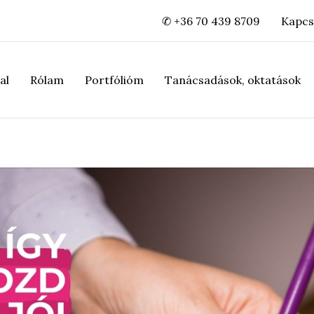
✆ +36 70 439 8709
Kapcs
al
Rólam
Portfólióm
Tanácsadások, oktatások