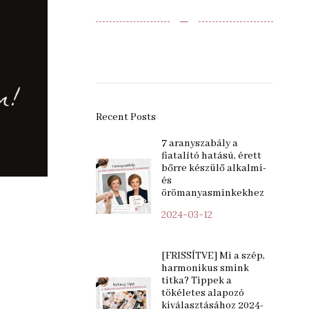
‒
Recent Posts
7 aranyszabály a
fiatalító hatású, érett
bőrre készülő alkalmi-
és
örömanyasminkekhez
2024-03-12
[FRISSÍTVE] Mi a szép,
harmonikus smink
titka? Tippek a
tökéletes alapozó
kiválasztásához 2024-