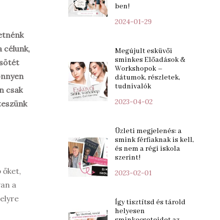
ben!
2024-01-29
retnénk
a célunk,
Megújult esküvői
sminkes Előadások &
 sötét
Workshopok –
könnyen
dátumok, részletek,
tudnivalók
n csak
2023-04-02
 teszünk
Üzleti megjelenés: a
smink férfiaknak is kell,
és nem a régi iskola
szerint!
 őket,
2023-02-01
van a
elyre
Így tisztítsd és tárold
helyesen
sminkecseteidet az