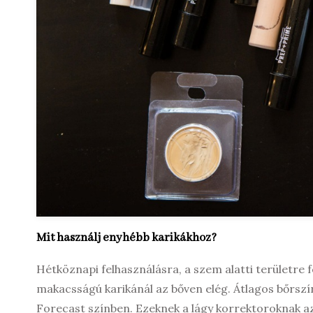
Mit használj enyhébb karikákhoz?
Hétköznapi felhasználásra, a szem alatti területre
makacsságú karikánál az bőven elég. Átlagos bőrszí
Forecast színben. Ezeknek a lágy korrektoroknak az 