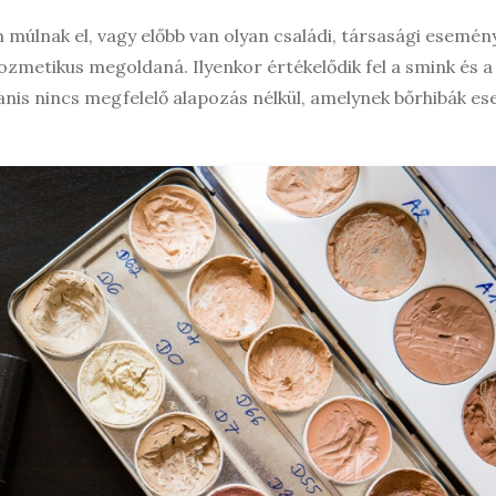
úlnak el, vagy előbb van olyan családi, társasági esemény
ozmetikus megoldaná. Ilyenkor értékelődik fel a smink és a 
anis nincs megfelelő alapozás nélkül, amelynek bőrhibák es