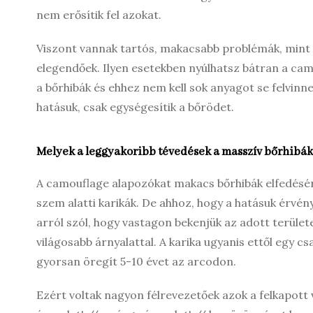
nem erősítik fel azokat.
Viszont vannak tartós, makacsabb problémák, mint p
elegendőek. Ilyen esetekben nyúlhatsz bátran a cam
a bőrhibák és ehhez nem kell sok anyagot se felvinne
hatásuk, csak egységesítik a bőrödet.
Melyek a leggyakoribb tévedések a masszív bőrhibák
A camouflage alapozókat makacs bőrhibák elfedésére 
szem alatti karikák. De ahhoz, hogy a hatásuk érvény
arról szól, hogy vastagon bekenjük az adott terület
világosabb árnyalattal. A karika ugyanis ettől egy c
gyorsan öregít 5-10 évet az arcodon.
Ezért voltak nagyon félrevezetőek azok a felkapott v