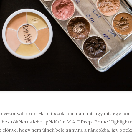
 folyékonyabb korrektort szoktam ajánlani, ugyanis egy nor
nhez tökéletes lehet például a M.A.C Prep+Prime Highlighte
előnye, hogy nem ülnek bele annyira a ráncokba, így optik