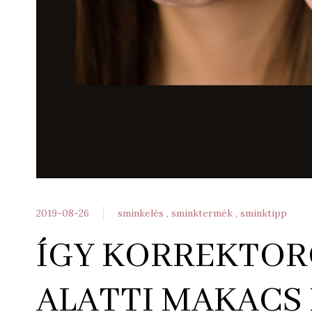
2019-08-26
sminkelés
sminktermék
sminktipp
ÍGY KORREKTOR
ALATTI MAKACS