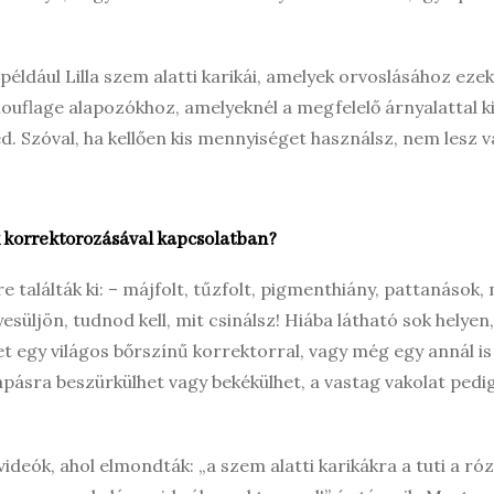
éldául Lilla szem alatti karikái, amelyek orvoslásához eze
ouflage alapozókhoz, amelyeknél a megfelelő árnyalattal k
d. Szóval, ha kellően kis mennyiséget használsz, nem lesz v
 korrektorozásával kapcsolatban?
találták ki: – májfolt, tűzfolt, pigmenthiány, pattanások,
esüljön, tudnod kell, mit csinálsz! Hiába látható sok helyen
et egy világos bőrszínű korrektorral, vagy még egy annál is
sapásra beszürkülhet vagy bekékülhet, a vastag vakolat pedig
ideók, ahol elmondták: „a szem alatti karikákra a tuti a ró