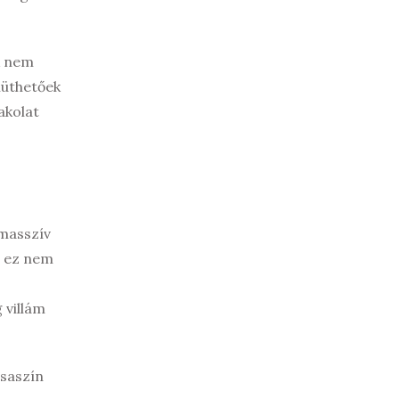
k nem
iüthetőek
akolat
 masszív
, ez nem
 villám
zsaszín