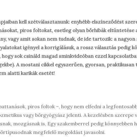
pjaiban kell szétválasztanunk: enyhébb elszíneződést sze
násokat, piros foltokat, esetleg olyan bőrhibák eltüntetése 
ny, vagy amit sokan nem tudnak, de ide tartozik: a nagyon
nyalatokat igényel a korrigálásuk, a rossz választás pedig 
, hogy sok csináld magad sminkvideóban ezzel kapcsolatba
gekbe). A mostani cikkel egyszerűen, gyorsan, praktikusan
m alatti karikák esetét!
 pattanások, piros foltok –, hogy nem elfedni a legfontosabb
ozmetikus vagy bőrgyógyász jelenti. A kezelésben szerepe 
lásnak, mozgásnak is, Egy szakemberrel pedig könnyebben h
bőrtípusodnak megfelelő megoldást javasolni.