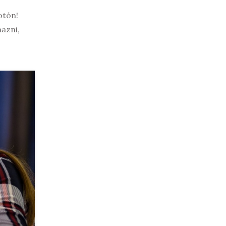
otón!
mazni,