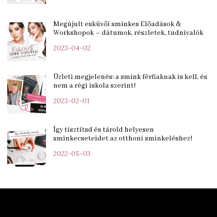
Megújult esküvői sminkes Előadások &
Workshopok – dátumok, részletek, tudnivalók
2023-04-02
Üzleti megjelenés: a smink férfiaknak is kell, és
nem a régi iskola szerint!
2023-02-01
Így tisztítsd és tárold helyesen
sminkecseteidet az otthoni sminkeléshez!
2022-05-03