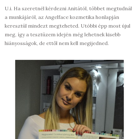
U.i. Ha szeretnél kérdezni Anitától, többet megtudnál
a munkájáról, az Angelface kozmetika honlapján
keresztül mindezt megteheted. Utóbbi épp most újul
meg, így a tesztüzem idején még lehetnek kisebb
hiányosságok, de ettől nem kell megijedned.