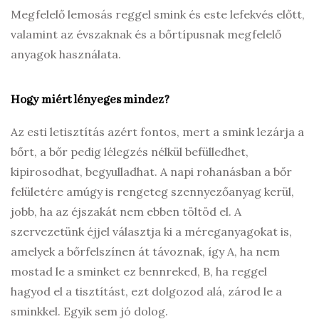
Megfelelő lemosás reggel smink és este lefekvés előtt,
valamint az évszaknak és a bőrtípusnak megfelelő
anyagok használata.
Hogy miért lényeges mindez?
Az esti letisztítás azért fontos, mert a smink lezárja a
bőrt, a bőr pedig lélegzés nélkül befülledhet,
kipirosodhat, begyulladhat. A napi rohanásban a bőr
felületére amúgy is rengeteg szennyezőanyag kerül,
jobb, ha az éjszakát nem ebben töltöd el. A
szervezetünk éjjel választja ki a méreganyagokat is,
amelyek a bőrfelszínen át távoznak, így A, ha nem
mostad le a sminket ez bennreked, B, ha reggel
hagyod el a tisztítást, ezt dolgozod alá, zárod le a
sminkkel. Egyik sem jó dolog.