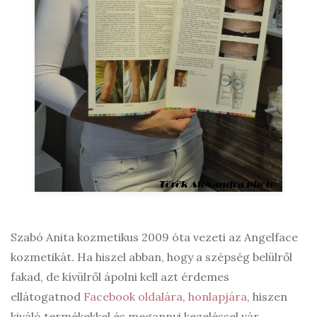
Szabó Anita kozmetikus 2009 óta vezeti az Angelface
kozmetikát. Ha hiszel abban, hogy a szépség belülről
fakad, de kívülről ápolni kell azt érdemes
ellátogatnod
Facebook oldalára
,
honlapjára
, hiszen
kiváló termékekkel és megannyi kezeléssel vár