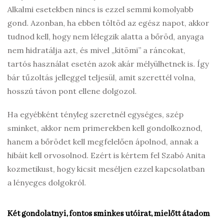
Alkalmi esetekben nincs is ezzel semmi komolyabb
gond. Azonban, ha ebben töltöd az egész napot, akkor
tudnod kell, hogy nem lélegzik alatta a bőröd, anyaga
nem hidratálja azt, és mivel „kitömi” a ráncokat,
tartós használat esetén azok akár mélyülhetnek is. Így
bár tűzoltás jelleggel teljesül, amit szerettél volna,
hosszú távon pont ellene dolgozol.
Ha egyébként tényleg szeretnél egységes, szép
sminket, akkor nem primerekben kell gondolkoznod,
hanem a bőrödet kell megfelelően ápolnod, annak a
hibáit kell orvosolnod. Ezért is kértem fel Szabó Anita
kozmetikust, hogy kicsit meséljen ezzel kapcsolatban
a lényeges dolgokról.
Két gondolatnyi, fontos sminkes utóirat, mielőtt átadom