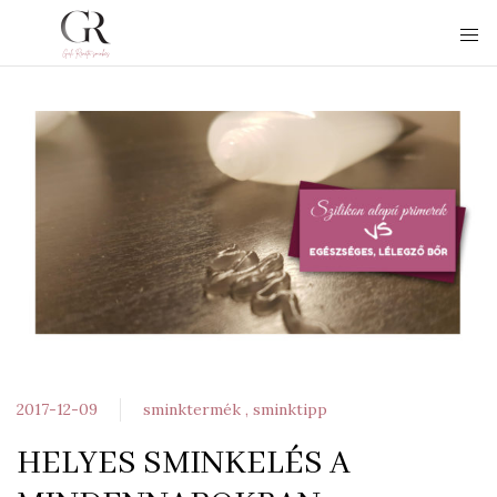
2017-12-09
sminktermék
sminktipp
HELYES SMINKELÉS A