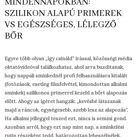
MINDENNAPOKBAN:
SZILIKON ALAPÚ PRIMEREK
VS EGÉSZSÉGES, LÉLEGZŐ
BŐR
Egyre több olyan „így csináld” írással, közösségi média
oktatóvideóval találkozhatsz, ahol arra buzdítanak,
hogy nappali sminkednél profi felhasználásra kitalált
(fotózások, esetleg filmfelvétel, kimondottan alkalmi
sminkek) szilikonos primerrel kezeld a bőrt alapozás
előtt. Ahogy az ígéret hangzik: „kevésbé látszanak
majd a ráncok, egységesebb, szebb lesz az alapozás”.
Ha alkalmi jelleggel teszed ezt, nincs is semmi gond.
Azonban arról, hogy ezt nap mint nap, a sminkelési
rutin részeként tedd, határozottan lebeszélnélek.