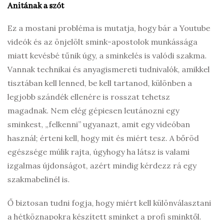
Anitának a szót
Ez a mostani probléma is mutatja, hogy bár a Youtube
videók és az önjelölt smink-apostolok munkássága
miatt kevésbé tűnik úgy, a sminkelés is valódi szakma.
Vannak technikai és anyagismereti tudnivalók, amikkel
tisztában kell lenned, be kell tartanod, különben a
legjobb szándék ellenére is rosszat tehetsz
magadnak. Nem elég gépiesen leutánozni egy
sminkest, „felkenni” ugyanazt, amit egy videóban
használ; érteni kell, hogy mit és miért tesz. A bőröd
egészsége múlik rajta, úgyhogy ha látsz is valami
izgalmas újdonságot, azért mindig kérdezz rá egy
szakmabelinél is.
Ő biztosan tudni fogja, hogy miért kell különválasztani
a hétköznapokra készített sminket a profi sminktől.