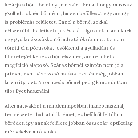
lezárja a bőrt, belefolytja a zsírt. Emiatt nagyon rossz
gyulladt, aknés bőrnél is, hiszen befülleszt egy amúgy
is problémás felületet. Ennél a bőrnél sokkal
célszerűbb, ha letisztítjuk és aládolgozunk a sminknek
egy gyulladáscsökkentő hidratálókrémmel. Ez nem
tömíti el a pórusokat, csökkenti a gyulladást és
filmréteget képez a bőrfelszínen, amire jöhet a
megfelelő alapozó. Száraz bőrnél szintén nem jó a
primer, mert vízelvonó hatása lesz, és még jobban
kiszárítja azt. A rosaceás bőrnél pedig kimondottan
tilos ilyet használni.
Alternatívaként a mindennapokban inkább használj
természetes hidratálókrémet, ez belülről feltölti a
bőrödet, így annak felülete jobban összezár, optikailag
mérsékelve a ráncokat.