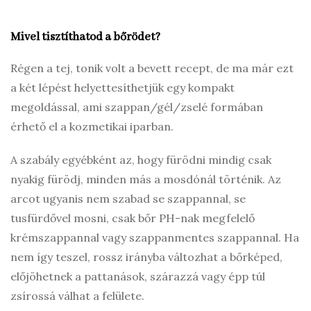
Mivel tisztíthatod a bőrödet?
Régen a tej, tonik volt a bevett recept, de ma már ezt
a két lépést helyettesíthetjük egy kompakt
megoldással, ami szappan/gél/zselé formában
érhető el a kozmetikai iparban.
A szabály egyébként az, hogy fürödni mindig csak
nyakig fürödj, minden más a mosdónál történik. Az
arcot ugyanis nem szabad se szappannal, se
tusfürdővel mosni, csak bőr PH-nak megfelelő
krémszappannal vagy szappanmentes szappannal. Ha
nem így teszel, rossz irányba változhat a bőrképed,
előjöhetnek a pattanások, szárazzá vagy épp túl
zsírossá válhat a felülete.