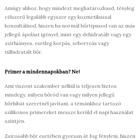
Amúgy ahhoz, hogy mindezt meghatározhasd, tényleg
célszerű legalább egyszer egy kozmetikussal
konzultálnod, hiszen ha normál bőrtípusod van az más
jellegű ápolást igényel, mint egy dehidratált vagy egy
zsírhiányos, esetleg korpás, seborreás vagy
túlhidratált bőr.
Primer a mindennapokban? Ne!
Ami viszont szakember nélkül is teljesen biztos:
mindegy, milyen bőröd van vagy milyen jellegű
bőrhibát szeretnél javítani, a témánkhoz tartozó
szilikonos primereket messze kerüld el napi használat
szintjén.
Zsírosabb bőr esetében gyorsan át fog fényleni, hiszen