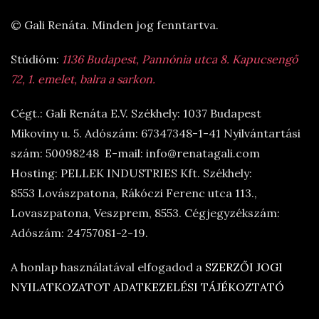
© Gali Renáta. Minden jog fenntartva.
Stúdióm:
1136 Budapest, Pannónia utca 8. Kapucsengő
72, 1. emelet, balra a sarkon.
Cégt.: Gali Renáta E.V. Székhely: 1037 Budapest
Mikoviny u. 5. Adószám: 67347348-1-41 Nyilvántartási
szám: 50098248 E-mail: info@renatagali.com
Hosting: PELLEK INDUSTRIES Kft. Székhely:
8553 Lovászpatona, Rákóczi Ferenc utca 113.,
Lovaszpatona, Veszprem, 8553. Cégjegyzékszám:
Adószám: 24757081-2-19.
A honlap használatával elfogadod a
SZERZŐI JOGI
NYILATKOZATOT
ADATKEZELÉSI TÁJÉKOZTATÓ